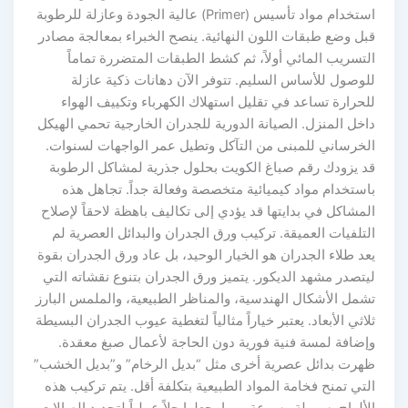
استخدام مواد تأسيس (Primer) عالية الجودة وعازلة للرطوبة
قبل وضع طبقات اللون النهائية. ينصح الخبراء بمعالجة مصادر
التسريب المائي أولاً، ثم كشط الطبقات المتضررة تماماً
للوصول للأساس السليم. تتوفر الآن دهانات ذكية عازلة
للحرارة تساعد في تقليل استهلاك الكهرباء وتكييف الهواء
داخل المنزل. الصيانة الدورية للجدران الخارجية تحمي الهيكل
الخرساني للمبنى من التآكل وتطيل عمر الواجهات لسنوات.
قد يزودك رقم صباغ الكويت بحلول جذرية لمشاكل الرطوبة
باستخدام مواد كيميائية متخصصة وفعالة جداً. تجاهل هذه
المشاكل في بدايتها قد يؤدي إلى تكاليف باهظة لاحقاً لإصلاح
التلفيات العميقة. تركيب ورق الجدران والبدائل العصرية لم
يعد طلاء الجدران هو الخيار الوحيد، بل عاد ورق الجدران بقوة
ليتصدر مشهد الديكور. يتميز ورق الجدران بتنوع نقشاته التي
تشمل الأشكال الهندسية، والمناظر الطبيعية، والملمس البارز
ثلاثي الأبعاد. يعتبر خياراً مثالياً لتغطية عيوب الجدران البسيطة
وإضافة لمسة فنية فورية دون الحاجة لأعمال صبغ معقدة.
ظهرت بدائل عصرية أخرى مثل “بديل الرخام” و”بديل الخشب”
التي تمنح فخامة المواد الطبيعية بتكلفة أقل. يتم تركيب هذه
الألواح بسهولة وسرعة، مما يجعلها حلاً عملياً لتجديد الصالات