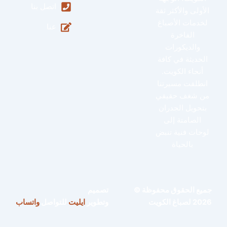
اتصل بنا
الأولى والأكثر ثقة
لخدمات الأصباغ
عنا
الفاخرة
والديكورات
الحديثة في كافة
أنحاء الكويت.
انطلقت مسيرتنا
من شغف حقيقي
بتحويل الجدران
الصامتة إلى
لوحات فنية تنبض
بالحياة
جميع الحقوق محفوظة ©
تصميم
2026 لصباغ الكويت
وتطوير
ايليت
للتواصل
واتساب