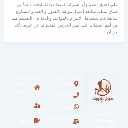
على اختيار الصباغ أو الشركة المنفذة بدقة. ابحث دائماً عن
صباغ يمتلك سابقة أعمال موثقة بالصور أو الفيديو لمشاريع
سابقة قام بتنفيذها. الالتزام بالمواعيد والدقة في التسليم هما
من أهم الصفات التي تميز الحرفي المحترف عن غيره. تأكد
من أن
معلومات الاتصال
خريطة الموقع
الكويت
الصفحة
الرئيسية
99809516
سياسة
واتساب
الخصوصية
مرحباً بكم في
info@dyer-
موقع صباغ عز
المدونة
kuw.com
الكويت، الوجهة