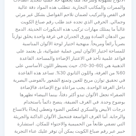
والممرات والمكاتب التجارية. تتطلب هذه المواد دقة عالية
في القص والتركيب لضمان تلاحم الفواصل بشكل غير مرئي
وجمالي. الحرفي الذي تجده عند طلب رقم صباغ الكويت
غالباً ما يمتلك مهارات تركيب هذه الديكورات الحديثة. الدمج
بين الدهان السادة وورق الجدران في غرفة واحدة يخلق توازناً
بصرياً رائعاً ومريحاً. منهجية اختيار لوحة الألوان المناسبة
للمساحة اختيار الألوان ليس عملية عشوائية، بل يعتمد على
قواعد علمية تأخذ في الاعتبار الإضاءة والمساحة. القاعدة
الذهبية هي (60-30-10)، حيث يسيطر اللون الأساسي على
60% من الغرفة، واللون الثانوي 30%. تساعد هذه القاعدة
في تحقيق توازن مريح للعين وتمنع الشعور بالفوضى البصرية
داخل الغرفة الواحدة. يجب مراعاة نوع الإضاءة، فالإضاءة
الصفراء تجعل الألوان تبدو أكثر دفئاً، بينما البيضاء تظهرها
بوضوح وحدة. في الغرف الضيقة، ينصح دائماً باستخدام
درجات الأبيض والسكري لتعكس الضوء وتعطي إيحاءً بالاتساع
والرحابة. أما الغرف الواسعة فتتحمل الألوان الداكنة والجريئة
التي تضفي طابعاً من الحميمية والاحتواء للمكان. استشارة
خبير عبر رقم صباغ الكويت يمكن أن توفر عليك عناء التجربة