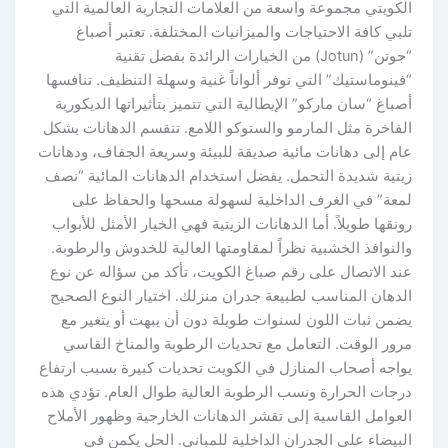
الكويتي مجموعة واسعة من العلامات التجارية العالمية التي
تلبي كافة الاحتياجات والميزانيات المختلفة. تعتبر أصباغ
“جوتن” (Jotun) من الخيارات الرائدة بفضل تقنية
“فينوماستيك” التي توفر ألواناً غنية وسهلة التنظيف. تنافسها
أصباغ “سان ماركو” الإيطالية التي تتميز بتأثيراتها الديكورية
الفاخرة مثل المارمو والستوكو اللامع. تنقسم الدهانات بشكل
عام إلى دهانات مائية صديقة للبيئة وسريعة الجفاف، ودهانات
زيتية شديدة التحمل. يفضل استخدام الدهانات المائية “نصف
لمعة” في الغرف الداخلية لسهولة مسحها والحفاظ على
رونقها طويلاً. أما الدهانات الزيتية فهي الخيار الأمثل للأبواب
والنوافذ الخشبية نظراً لمقاومتها العالية للخدوش والرطوبة.
عند الاتصال على رقم صباغ الكويت، تأكد من سؤاله عن نوع
الدهان المناسب لطبيعة جدران منزلك. اختيار النوع الصحيح
يضمن ثبات اللون لسنوات طويلة دون أن يبهت أو يتغير مع
مرور الوقت. التعامل مع تحديات الرطوبة والمناخ القاسي
يواجه أصحاب المنازل في الكويت تحديات كبيرة بسبب ارتفاع
درجات الحرارة ونسب الرطوبة العالية طوال العام. تؤدي هذه
العوامل القاسية إلى تقشر الدهانات الخارجية وظهور الأملاح
البيضاء على الجدران الداخلية للمباني. الحل يكمن في