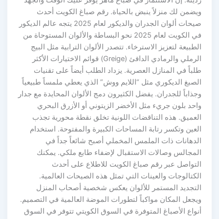
ويضمن لك منزلاً ينبض بالحياة. رقم صباغ الكويت أحدث
صيحات ألوان الجدران والديكور لعام 2025 يتجه عالم الديكور
في الكويت لعام 2025 نحو البساطة والألوان المستوحاة من
الطبيعة لتعزيز الاسترخاء. تتصدر الألوان الترابية مثل البيج
الرملي والرمادي الدافئ (Greige) قوائم الاختيارات الأكثر
طلباً في المنازل العصرية. يزداد الطلب أيضاً على تقنيات
الصبغ الديكوري مثل “اللايم ووش” الذي يعطي ملمساً طبيعياً
وجذاباً للجدران. يفضل الكثيرون دمج الألوان المحايدة مع جدار
واحد بلون جريء مثل الأخضر الزيتوني أو الأزرق البحري
العميق. هذه التناقضات اللونية تخلق نقطة محورية تجذب
العين وتكسر رتابة المساحات الكبيرة والمفتوحة. استخدام
الدهانات ذات الملمس المخملي أصبح شائعاً جداً في
المجالس وصالات الاستقبال لإضفاء طابع ملكي. يمكنك
التواصل عبر رقم صباغ الكويت للاطلاع على أحدث
الكتالوجات والعينات التي تمثل هذه الصيحات العالمية.
التجديد المستمر للألوان يعكس شخصية أصحاب المنزل
ويجعل المكان مواكباً لتطورات الموضة العالمية في التصميم.
أنواع الأصباغ المتوفرة في السوق الكويتي تتوفر في السوق