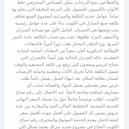
والخطأ في دمج الدرجات. يمكن للصباغين المحترفين خلط
الألوان بالكمبيوتر للحصول على الدرجة الدقيقة التي تحلم بها
تماماً. عوامل تحديد التكلفة والميزانية لمشروع الصبغ تختلف
تكلفة صبغ المنازل في الكويت بناءً على عدة عوامل رئيسية
يجب وضعها في الحسبان. العامل الأول هو مساحة الجدران
والأسقف المراد طلاؤها، حيث يتم حساب التكلفة عادة بالمتر
المربع. نوع الدهان المختار يلعب دوراً كبيراً، فالدهانات
الإيطالية الديكورية أغلى سعراً من الدهانات المائية السادة
التقليدية. حالة الجدران الحالية تؤثر أيضاً؛ فالجدران التي
تحتاج لترميم ومعجون كثير ترفع من تكلفة المصنعية والوقت.
تشمل التكلفة غالباً تحريك الأثاث وتغطيته وحماية الأرضيات
لضمان نظافة المكان بعد انتهاء العمل. يفضل دائماً طلب
عرض سعر تفصيلي يشمل المواد والعمالة لتجنب أي
مصاريف إضافية مفاجئة لاحقاً. عند الاتصال على رقم صباغ
الكويت، اطلب توضيحاً شاملاً حول ما يشمله السعر النهائي
للخدمة المقدمة. التخطيط المالي الجيد والمقارنة بين عدة
عروض يضمن لك الحصول على أفضل جودة بأفضل سعر.
كيفية اختيار مقدم الخدمة الموثوق والمحترف رقم صباغ
الكويت النجاح في مشروع تجديد منزلك يعتمد بشكل كلي