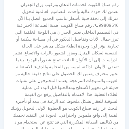
رقم صباغ الكويت لخدمات الدهان وتركيب ورق الجدران.
نضمن لك جودة عالية وأحدث التصاميم العالمية لتحويل
منزلك إلى تحفة فنية بأسعار تناسب الجميع. اتصل بنا الآن
99809516📞. رقم صباغ الكويت أهمية الصباغة الاحترافية
في التصميم الداخلي تعتبر الجدران هي اللوحة الخلفية التي
تبرز جمال الأثاث وتفاصيل الديكور في أي مساحة سكنية أو
تجارية. يؤثر لون وجودة الطلاء بشكل مباشر على الحالة
النفسية لسكان المنزل ويعزز الشعور بالراحة والاتساع. تشير
الدراسات إلى أن الألوان الفاتحة تمنح شعوراً بالهدوء، بينما
تضفي الألوان الداكنة لمسة من الفخامة والدفء. الاستعانة
بخبير محترف يضمن لك الحصول على نتائج دقيقة خالية من
العيوب والتموجات المزعجة. يعتمد المحترفون على تقنيات
حديثة في تجهيز الأسطح ومعالجتها قبل البدء في عملية
الطلاء الفعلية. هذا الاهتمام بالتفاصيل يرفع من القيمة
السوقية للعقار بشكل ملحوظ عند الرغبة في بيعه أو تأجيره.
البحث عن رقم صباغ الكويت هو الخطوة الأولى لتحويل رؤيتك
الفنية إلى واقع ملموس واحترافي. الجودة في التنفيذ تحميك
من تكاليف الصيانة المتكررة التي قد تنتج عن استخدام مواد
رديئة. إن الاستثمار في صباغ ماهر يوفر عليك الوقت والجهد