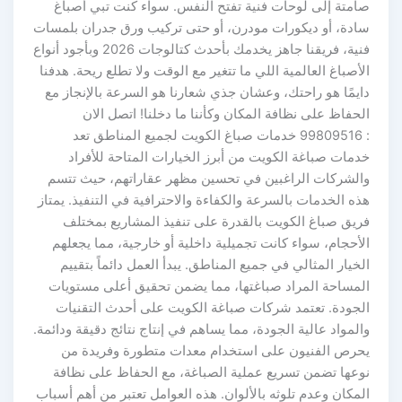
صامتة إلى لوحات فنية تفتح النفس. سواء كنت تبي أصباغ
سادة، أو ديكورات مودرن، أو حتى تركيب ورق جدران بلمسات
فنية، فريقنا جاهز يخدمك بأحدث كتالوجات 2026 وبأجود أنواع
الأصباغ العالمية اللي ما تتغير مع الوقت ولا تطلع ريحة. هدفنا
دايمًا هو راحتك، وعشان جذي شعارنا هو السرعة بالإنجاز مع
الحفاظ على نظافة المكان وكأننا ما دخلنا! اتصل الان
: 99809516 خدمات صباغ الكويت لجميع المناطق تعد
خدمات صباغة الكويت من أبرز الخيارات المتاحة للأفراد
والشركات الراغبين في تحسين مظهر عقاراتهم، حيث تتسم
هذه الخدمات بالسرعة والكفاءة والاحترافية في التنفيذ. يمتاز
فريق صباغ الكويت بالقدرة على تنفيذ المشاريع بمختلف
الأحجام، سواء كانت تجميلية داخلية أو خارجية، مما يجعلهم
الخيار المثالي في جميع المناطق. يبدأ العمل دائماً بتقييم
المساحة المراد صباغتها، مما يضمن تحقيق أعلى مستويات
الجودة. تعتمد شركات صباغة الكويت على أحدث التقنيات
والمواد عالية الجودة، مما يساهم في إنتاج نتائج دقيقة ودائمة.
يحرص الفنيون على استخدام معدات متطورة وفريدة من
نوعها تضمن تسريع عملية الصباغة، مع الحفاظ على نظافة
المكان وعدم تلوثه بالألوان. هذه العوامل تعتبر من أهم أسباب