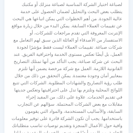
لصباغة اختيار الشركة المناسبة لصباغة منزلك أو مكتبك
يتطلب بعض البحث والتحليل لضمان الحصول على خدمة
عالية الجودة. من أهم الخطوات التي يمكن اتباعها هي البحث
عن تقييمات العملاء السابقة. يمكن البدء من خلال زيارة مواقع
الإنترنت المعروفة التي تقدم مراجعات للشركات، أو
الاستفسار من الأصدقاء أو العائلة الذين سبق لهم التعامل مع
شركات صباغة. تقييمات العملاء ليست فقط مؤشرًا لجودة
العمل، بل أيضًا تعكس مستوى الخدمة واحترافية الفريق. عند
البحث عن شركة صباغة، يجب التأكد من أنها تمتلك التصاريح
القانونية اللازمة. العمل مع شركة مرخصة يضمن أنها تلتزم
بمعايير أمان وجودة معتمدة. يمكن التحقق من ذلك من خلال
طلب رؤية التصاريح والشهادات المطلوبة. الشركات التي تتبع
اللوائح المحلية وتلتزم بها تدل على احترافيتها وتعكس جديتها
في تقديم الخدمات. علاوة على ذلك، من المفيد إجراء
مقابلات مع بعض الشركات المحتملة. سؤالهم عن التجارب
السابقة، والأساليب المستخدمة، والمواد التي يقومون
باستخدامها. يجب أن تكون الشركة قادرة على توفير معلومات
وافية حول الأعمال المنجزة وتقديم توصيات تناسب متطلباتك
الخاصة. من المهم أيضًا فهم تسعير الخدمات المقدمة وما إذا