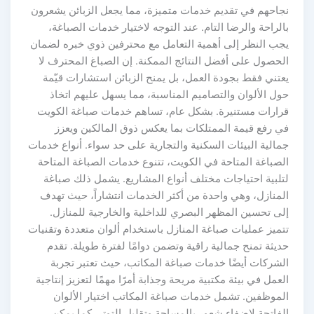
نجاحهم في تقديم خدمات متميزة، مما يجعل الزبائن يشعرون
بالراحة والرضا التام. عند التوجه لاختيار خدمات الصباغة،
يجب النظر إلى أهمية التعامل مع محترفين ذوي خبره لضمان
الحصول على أفضل النتائج الممكنة. إن الصباغ المحترف لا
يعتني فقط بجودة العمل، بل يمنح الزبائن استشارات قيّمة
حول الألوان والتصاميم المناسبة، مما يسهل عليهم اتخاذ
قرارات مستنيرة. بشكل عام، تساهم خدمات صباغة الكويت
في رفع قيمة الممتلكات بما يعكس ذوق المالكين ويعزز
جمالية البيئات السكنية والتجارية على حد سواء. أنواع خدمات
الصباغة المتاحة في الكويت، تتنوع خدمات الصباغة المتاحة
لتلبية احتياجات مختلف أنواع المشاريع. يشمل ذلك صباغة
المنازل، وهي واحدة من أكثر الخدمات انتشاراً، حيث تهدف
إلى تحسين المظهر البصري للداخلية والخارجية للمنازل.
تتميز عمليات صباغة المنازل باستخدام ألوان متعددة وتقنيات
حديثة تمنح جمالية راقية وتضمن دوامًا لفترة طويلة. تقدم
الشركات أيضًا خدمات صباغة المكاتب، حيث تعتبر تجربة
العمل في بيئة مكتبية مريحة وجذابة أمرًا مهمًا لتعزيز إنتاجية
الموظفين. تشمل خدمات صباغة المكاتب اختيار الألوان
الفاتحة لإضفاء شعور بالمساحة وتقليل التوتر. كما يمكن