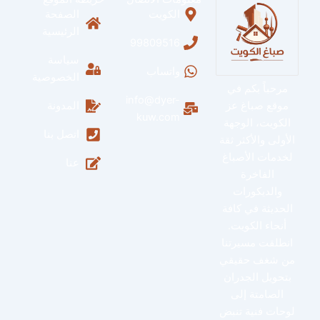
الكويت
الصفحة
الرئيسية
99809516
سياسة
واتساب
الخصوصية
مرحباً بكم في
info@dyer-
موقع صباغ عز
المدونة
kuw.com
الكويت، الوجهة
اتصل بنا
الأولى والأكثر ثقة
لخدمات الأصباغ
عنا
الفاخرة
والديكورات
الحديثة في كافة
أنحاء الكويت.
انطلقت مسيرتنا
من شغف حقيقي
بتحويل الجدران
الصامتة إلى
لوحات فنية تنبض