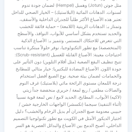
مثل جوتن (Jotun) وهمبل (Hempel) لضمان جودة تدوم
لسنوات. الدهانات المائية (البلاستيك) – الخيار الصحي للداخل
تعتبر هذه الأصباغ الأكثر طلباً للجدران الداخلية والأسقف،
وتمتاز بـ: الدهانات الزيتية (اللامعة) – حماية فائقة للخشب
والحديد تستخدم بشكل أساسي للأبواب، النوافذ، والأسطح
التي تتعرض للاحتكاك المستمر، وتتميز بـ: الأصباغ الذكية
(المتخصصة) مع تطور التكنولوجيا، نوفر حلولاً مبتكرة تناسب
احتياجات معينة: الأصباغ القابلة للغسيل (Scrub-resistant):
تتيح تنظيف البقع الصعبة (مثل أقلام التلوين) دون التأثير على
جودة اللون. الأصباغ المضادة للبكتيريا: خيار مثالي للمطابخ
والحمامات لضمان بيئة صحية. نوع الصبغ أفضل استخدام
درجة اللمعان مستوى الرائحة مائي (بلاستيك) غرف النوم
والصالات مطفي / ربع لمعة / حريري منخفضة جداً زيتي
(لاكيه) الأبواب، المطابخ، الحديد لامع / نص لمعة قوية نسبياً
(أثناء التنفيذ) سيجما (تكسشر) الواجهات الخارجية خشن /
حبيبي معدومة صبغ الجدران أم بديل الرخام والخشب؟ دليل
اختيار الديكور الأمثل في الكويت مع تطور تكنولوجيا التصميم
الداخلي، أصبح الدمج بين الأصباغ والبدائل العصرية هو السر