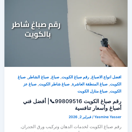
,
,
,
,
افضل انواع الاصباغ
رقم صباغ الكويت
صباغ
صباغ الشاطر
صباغ
,
,
,
الكويت
صباغ المنطقة العاشرة
صباغ شاطر الكويت
صباغ عز
,
الكويت
صباغ منازل الكويت
رقم صباغ الكويت 99809516📞| أفضل فني
أصباغ وأسعار تنافسية
Yasmine Yasser
/
فبراير 2, 2026
رقم صباغ الكويت لخدمات الدهان وتركيب ورق الجدران.