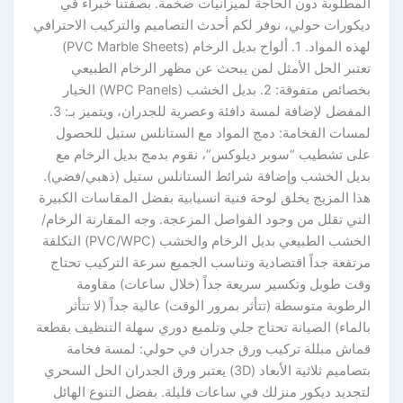
المطلوبة دون الحاجة لميزانيات ضخمة. بصفتنا خبراء في
ديكورات حولي، نوفر لكم أحدث التصاميم والتركيب الاحترافي
لهذه المواد. 1. ألواح بديل الرخام (PVC Marble Sheets)
تعتبر الحل الأمثل لمن يبحث عن مظهر الرخام الطبيعي
بخصائص متفوقة: 2. بديل الخشب (WPC Panels) الخيار
المفضل لإضافة لمسة دافئة وعصرية للجدران، ويتميز بـ: 3.
لمسات الفخامة: دمج المواد مع الستانلس ستيل للحصول
على تشطيب “سوبر ديلوكس”، نقوم بدمج بديل الرخام مع
بديل الخشب وإضافة شرائط الستانلس ستيل (ذهبي/فضي).
هذا المزيج يخلق لوحة فنية انسيابية بفضل المقاسات الكبيرة
التي تقلل من وجود الفواصل المزعجة. وجه المقارنة الرخام/
الخشب الطبيعي بديل الرخام والخشب (PVC/WPC) التكلفة
مرتفعة جداً اقتصادية وتناسب الجميع سرعة التركيب تحتاج
وقت طويل وتكسير سريعة جداً (خلال ساعات) مقاومة
الرطوبة متوسطة (تتأثر بمرور الوقت) عالية جداً (لا تتأثر
بالماء) الصيانة تحتاج جلي وتلميع دوري سهلة التنظيف بقطعة
قماش مبللة تركيب ورق جدران في حولي: لمسة فخامة
بتصاميم ثلاثية الأبعاد (3D) يعتبر ورق الجدران الحل السحري
لتجديد ديكور منزلك في ساعات قليلة. بفضل التنوع الهائل