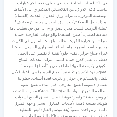
في الكتالوجات المتاحة لدينا في حولي، نوفر لكم خيارات
تناسب كافة الأذواق، من الكلاسيكي الفيكتوري إلى الأنماط
الهندسية المودرن. مميزات ورق الجدران الحديث (الفينيل):
لماذا يفضل العملاء تركيب ورق الجدران مع صباغ محترف؟
عملية التركيب ليست مجرد لصق ورق، بل هي فن يتطلب دقة
متناهية لضمان: أصباغ السيجما والواجهات الخارجية: حماية
منزلك من حرارة الكويت تتطلب واجهات المنازل في الكويت
معايير خاصة للصمود أمام المناخ الصحراوي القاسي. بصفتنا
خبراء صباغ حولي، نقدم حلولاً تقنية لا تقتصر على الجمال
فقط، بل تعمل كدرع حماية لمبنى منزلك. تحديات المناخ
الكويتي وكيف نعالجها: لماذا نوصي بـ “أصباغ السيجما”
(Sigma) و”التكسشر”؟ تعتبر أصباغ السيجما هي الخيار الأول
للفلل والقسائم في حولي والكويت لعدة أسباب: خطواتنا
لضمان ديمومة الصبغ الخارجي: قبل البدء بالصبغ، نقوم
بمعالجة الشروخ بمواد مالئة (Crack Fillers) مقاومة للتمدد،
ثم وضع طبقة “برايمر” قوية لضمان التصاق الصبغ لسنوات
طويلة. نصيحة ذهبية لأصحاب المنازل: غسيل واجهة المنزل
بالماء مرة واحدة سنوياً (بعد موسم الغبار) ليس للتنظيف
فقط، بل هو صيانة ضرورية تمنع تآكل الطبقة الخارجية