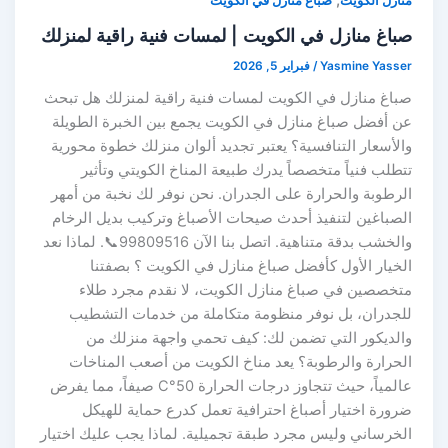
منازل الكويت
صباغ منازل في الكويت
صباغ منازل في الكويت | لمسات فنية راقية لمنزلك
Yasmine Yasser
/
فبراير 5, 2026
صباغ منازل في الكويت لمسات فنية راقية لمنزلك هل تبحث
عن أفضل صباغ منازل في الكويت يجمع بين الخبرة الطويلة
والأسعار التنافسية؟ يعتبر تجديد ألوان منزلك خطوة محورية
تتطلب فنياً متخصصاً يدرك طبيعة المناخ الكويتي وتأثير
الرطوبة والحرارة على الجدران. نحن نوفر لك نخبة من أمهر
الصباغين لتنفيذ أحدث صيحات الأصباغ وتركيب بديل الرخام
والخشب بدقة متناهية. اتصل بنا الآن 99809516📞. لماذا نعد
الخيار الأول كأفضل صباغ منازل في الكويت ؟ بصفتنا
متخصصين في صباغ منازل الكويت، لا نقدم مجرد طلاء
للجدران، بل نوفر منظومة متكاملة من خدمات التشطيب
والديكور التي تضمن لك: كيف تحمي واجهة منزلك من
الحرارة والرطوبة؟ يعد مناخ الكويت من أصعب المناخات
عالمياً، حيث تتجاوز درجات الحرارة 50°C صيفاً، مما يفرض
ضرورة اختيار أصباغ احترافية تعمل كدرع حماية للهيكل
الخرساني وليس مجرد طبقة تجميلية. لماذا يجب عليك اختيار