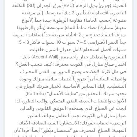
الحديثة (جوتن) بديل الرخام (PVC) ورق الجدران (3D) التكلفة
التقديرية اقتصادية (تبدأ من 3 د.ك) متوسطة إلى مرتفعة
متنوعة (حسب الخامة) مقاومة الرطوبة جيدة جداً (لأنواع
معينة) ممتازة (مضاد تماماً للماء) متوسطة (يتأثر بالرطوبة)
سرعة التنفيذ تحتاج من 2-4 أيام سريعة جداً (ساعات) سريعة
جداً العمر الافتراضي 5 – 7 سنوات 10 سنوات فأكثر 3 – 5
سنوات أفضل استخدام كامل جدران المنزل خلفيات
التلفزيون والمداخل جدار واحد مميز (Accent Wall) دليل
اختيار صباغ منازل في الكويت محترف: كيف تتجنب الغش؟
في ظل كثرة الإعلانات، يصبح التمييز بين الفني المحترف
والعمالة السائبة أمراً ضرورياً لضمان سلامة منزلك وجودة
التشطيب. إليك المعايير الأساسية لاختيار شريك النجاح في
تجديد منزلك: التحقق من “سابقة الأعمال” (Portfolio)
الأدوات والتقنيات الحديثة الفني المتمكن يواكب التطور، لذا
ابحث عن الصباغ الذي يستخدم: التوثيق القانوني والمالي
صباغ منازل في الكويت تجنب التعامل مع العمالة غير
الرسمية لحماية حقوقك: الاستشارة الفنية الصادقة الأمانة
المهنية: الصباغ المحترف هو “مستشار ديكور” أيضاً؛ فإذا كان