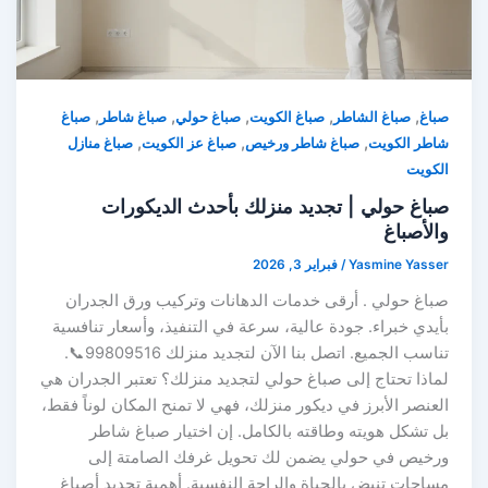
,
,
,
,
,
صباغ
صباغ الشاطر
صباغ الكويت
صباغ حولي
صباغ شاطر
صباغ
,
,
,
شاطر الكويت
صباغ شاطر ورخيص
صباغ عز الكويت
صباغ منازل
الكويت
صباغ حولي | تجديد منزلك بأحدث الديكورات
والأصباغ
Yasmine Yasser
/
فبراير 3, 2026
صباغ حولي . أرقى خدمات الدهانات وتركيب ورق الجدران
بأيدي خبراء. جودة عالية، سرعة في التنفيذ، وأسعار تنافسية
تناسب الجميع. اتصل بنا الآن لتجديد منزلك 99809516📞.
لماذا تحتاج إلى صباغ حولي لتجديد منزلك؟ تعتبر الجدران هي
العنصر الأبرز في ديكور منزلك، فهي لا تمنح المكان لوناً فقط،
بل تشكل هويته وطاقته بالكامل. إن اختيار صباغ شاطر
ورخيص في حولي يضمن لك تحويل غرفك الصامتة إلى
مساحات تنبض بالحياة والراحة النفسية. أهمية تجديد أصباغ