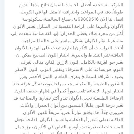
الباركيه. نستخدم أفضل الخامات لضمان نتائج مذهلة تدوم
طويلاً. دقة في المواعيد واحترافية لا مثيل لها في الكويت.
اتصل بنا الآن 99809516📞. صباغ السالمية سيكولوجية
الألوان وتأثيرها على الراحة النفسية في المنازل تعتبر الألوان
أكثر من مجرد طلاء يغطي الجدران. إنها لغة صامتة تتحدث إلى
مشاعرنا. تؤثر الألوان بشكل مباشر على حالتنا المزاجية.
أثبتت الدراسات أن الألوان الباردة تبعث على الهدوء. الألوان
الدافئة تثير النشاط والحيوية. اختيار اللون الصحيح يمكن أن
يغير جو الغرفة بالكامل. اللون الأزرق الفاتح مثالي لغرف
النوم. هو يساعد على الاسترخاء وتقليل التوتر. اللون الأصفر
يضيف إشراقة للمطابخ وغرف الطعام. اللون الأخضر يعزز
الشعور بالطبيعة والسكينة. يجب مراعاة وظيفة كل غرفة عند
اختيار لونها. الإضاءة تلعب دوراً كبيراً في إظهار حقيقة اللون.
الإضاءة الطبيعية تجعل الألوان تبدو أكثر نضارة. والصناعية قد
تغير درجة اللون قليلاً. التنسيق بين ألوان الجدران والأثاث
ضروري جداً. هذا يخلق توازناً بصرياً مريحاً للعين. الألوان
الداكنة تعطي شعوراً بالفخامة والعمق. الألوان الفاتحة تجعل
المساحات الصغيرة تبدو أوسع. التباين في الألوان يبرز جمال
التصميم الداخلي. استخدام عجلة الألوان يساعد في اختيار