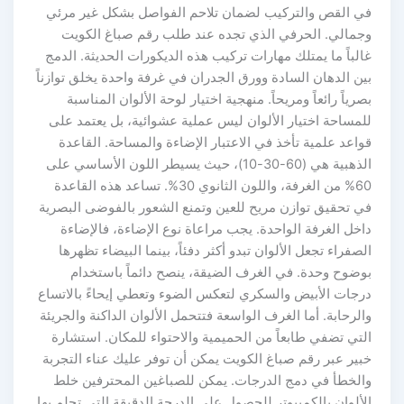
في القص والتركيب لضمان تلاحم الفواصل بشكل غير مرئي
وجمالي. الحرفي الذي تجده عند طلب رقم صباغ الكويت
غالباً ما يمتلك مهارات تركيب هذه الديكورات الحديثة. الدمج
بين الدهان السادة وورق الجدران في غرفة واحدة يخلق توازناً
بصرياً رائعاً ومريحاً. منهجية اختيار لوحة الألوان المناسبة
للمساحة اختيار الألوان ليس عملية عشوائية، بل يعتمد على
قواعد علمية تأخذ في الاعتبار الإضاءة والمساحة. القاعدة
الذهبية هي (60-30-10)، حيث يسيطر اللون الأساسي على
60% من الغرفة، واللون الثانوي 30%. تساعد هذه القاعدة
في تحقيق توازن مريح للعين وتمنع الشعور بالفوضى البصرية
داخل الغرفة الواحدة. يجب مراعاة نوع الإضاءة، فالإضاءة
الصفراء تجعل الألوان تبدو أكثر دفئاً، بينما البيضاء تظهرها
بوضوح وحدة. في الغرف الضيقة، ينصح دائماً باستخدام
درجات الأبيض والسكري لتعكس الضوء وتعطي إيحاءً بالاتساع
والرحابة. أما الغرف الواسعة فتتحمل الألوان الداكنة والجريئة
التي تضفي طابعاً من الحميمية والاحتواء للمكان. استشارة
خبير عبر رقم صباغ الكويت يمكن أن توفر عليك عناء التجربة
والخطأ في دمج الدرجات. يمكن للصباغين المحترفين خلط
الألوان بالكمبيوتر للحصول على الدرجة الدقيقة التي تحلم بها