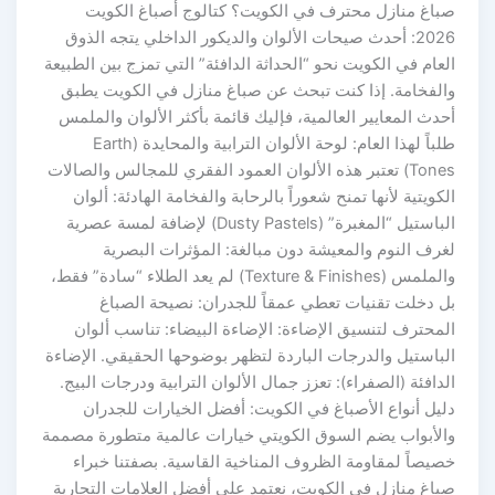
صباغ منازل محترف في الكويت؟ كتالوج أصباغ الكويت
2026: أحدث صيحات الألوان والديكور الداخلي يتجه الذوق
العام في الكويت نحو “الحداثة الدافئة” التي تمزج بين الطبيعة
والفخامة. إذا كنت تبحث عن صباغ منازل في الكويت يطبق
أحدث المعايير العالمية، فإليك قائمة بأكثر الألوان والملمس
طلباً لهذا العام: لوحة الألوان الترابية والمحايدة (Earth
Tones) تعتبر هذه الألوان العمود الفقري للمجالس والصالات
الكويتية لأنها تمنح شعوراً بالرحابة والفخامة الهادئة: ألوان
الباستيل “المغبرة” (Dusty Pastels) لإضافة لمسة عصرية
لغرف النوم والمعيشة دون مبالغة: المؤثرات البصرية
والملمس (Texture & Finishes) لم يعد الطلاء “سادة” فقط،
بل دخلت تقنيات تعطي عمقاً للجدران: نصيحة الصباغ
المحترف لتنسيق الإضاءة: الإضاءة البيضاء: تناسب ألوان
الباستيل والدرجات الباردة لتظهر بوضوحها الحقيقي. الإضاءة
الدافئة (الصفراء): تعزز جمال الألوان الترابية ودرجات البيج.
دليل أنواع الأصباغ في الكويت: أفضل الخيارات للجدران
والأبواب يضم السوق الكويتي خيارات عالمية متطورة مصممة
خصيصاً لمقاومة الظروف المناخية القاسية. بصفتنا خبراء
صباغ منازل في الكويت، نعتمد على أفضل العلامات التجارية