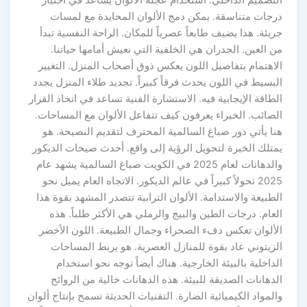
درجات متناسقة. يمكن دمج الألوان المحايدة مع لمسات
جريئة. هذا يضيف طابعاً عصرياً للمكان. الراحة النفسية تبدأ
من العين. الجدران هي الخلفية التي نعيش أمامها حياتنا.
الاهتمام بتفاصيل اللون يعكس ذوق أصحاب المنزل. التغيير
البسيط في اللون يحدث فرقاً كبيراً. تجديد طلاء المنزل يجدد
الطاقة الإيجابية فيه. الاستشارة الفنية تساعد في اتخاذ القرار
الصائب. الخبراء يعرفون كيف تتفاعل الألوان مع المساحات.
هنا يأتي دور صباغ السالمية المحترف لتقديم النصيحة. هو
يمتلك الخبرة لتحويل الرؤية إلى واقع. أحدث صيحات الديكور
والدهانات لعام 2025 في الكويت صباغ السالمية يشهد عام
2025 تحولاً كبيراً في عالم الديكور. الاتجاه العام يميل نحو
الطبيعة والاستدامة. الألوان الترابية تتصدر المشهد بقوة هذا
العام. درجات الطين والبيج والرملي هي الأكثر طلباً. هذه
الألوان تعكس دفء الصحراء وجمال الطبيعة. اللون الأخضر
الزيتوني عاد بقوة للمنازل العصرية. هو يربط المساحات
الداخلية بالبيئة الخارجية. هناك أيضاً توجه نحو استخدام
الدهانات الصديقة للبيئة. هذه الدهانات خالية من الروائح
والمواد الكيميائية الضارة. التقنيات الحديثة تسمح بإنتاج ألوان