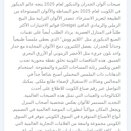
صيحات ألوان الجدران والديكور لعام 2025 يتجه عالم الديكور
في الكويت لعام 2025 نحو البساطة والألوان المستوحاة من
الطبيعة لتعزيز الاسترخاء. تتصدر الألوان الترابية مثل البيج
الرملي والرمادي الدافئ (Greige) قوائم الاختيارات الأكثر
طلباً في المنازل العصرية. يزداد الطلب أيضاً على تقنيات
الصبغ الديكوري مثل “اللايم ووش” الذي يعطي ملمساً طبيعياً
وجذاباً للجدران. يفضل الكثيرون دمج الألوان المحايدة مع جدار
واحد بلون جريء مثل الأخضر الزيتوني أو الأزرق البحري
العميق. هذه التناقضات اللونية تخلق نقطة محورية تجذب
العين وتكسر رتابة المساحات الكبيرة والمفتوحة. استخدام
الدهانات ذات الملمس المخملي أصبح شائعاً جداً في
المجالس وصالات الاستقبال لإضفاء طابع ملكي. يمكنك
التواصل عبر رقم صباغ الكويت للاطلاع على أحدث
الكتالوجات والعينات التي تمثل هذه الصيحات العالمية.
التجديد المستمر للألوان يعكس شخصية أصحاب المنزل
ويجعل المكان مواكباً لتطورات الموضة العالمية في التصميم.
أنواع الأصباغ المتوفرة في السوق الكويتي تتوفر في السوق
الكويتي مجموعة واسعة من العلامات التجارية العالمية التي
تلبي كافة الاحتياجات والميزانيات المختلفة. تعتبر أصباغ