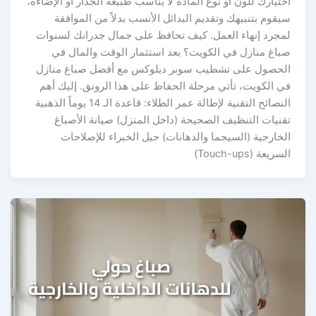
اختيارك للون أو نوع المادة لا يناسب طبيعة الجدار أو الإضاءة،
سيقوم بتنبيهك وتقديم البدائل الأنسب بدلاً من الموافقة
لمجرد إنهاء العمل. كيف تحافظ على جمال جدرانك لسنوات
صباغ منازل في الكويت؟ بعد استثمار الوقت والمال في
الحصول على تشطيب سوبر ديلوكس مع أفضل صباغ منازل
في الكويت، تأتي مرحلة الحفاظ على هذا الرونق. إليك أهم
النصائح التقنية لإطالة عمر الطلاء: قاعدة الـ 14 يوماً الذهبية
تقنيات التنظيف الصحيحة (داخل المنزل) صيانة الأصباغ
الخارجية (السيجما والدهانات) حيل الخبراء للإصلاحات
السريعة (Touch-ups)