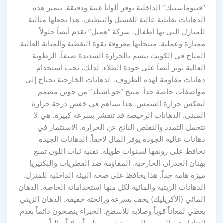
“فينوماستيك” الداخلية توفر ألواناً غنية ودقيقة. تتميز هذه
الدهانات بقابلية عالية للغسيل والتنظيف. هذا يجعلها مثالية
للمنازل التي بها أطفال. شركة “همبل” تقدم أيضاً حلولاً
ممتازة وعملية. منتجاتها معروفة بقوة التغطية والمتانة العالية.
المناخ في الكويت يتسم بالحرارة الشديدة صيفاً. الرطوبة
العالية تؤثر أيضاً على جودة الطلاء. لذلك، يجب استخدام
دهانات مقاومة لهذه الظروف. الدهانات الخارجية تحتاج إلى
مواصفات خاصة جداً. منتج “جوتاشيلد” من جوتن مصمم
ليعكس حرارة الشمس. هذا يساهم في خفض درجة حرارة
المبنى. الدهانات الرخيصة قد تتقشر بسرعة كبيرة. هي لا
تتحمل التمدد والتقلص الناتج عن الحرارة. الاستثمار في
دهانات عالية الجودة يوفر المال لاحقاً. الدهانات الجيدة
تحافظ على رونقها لسنوات طويلة. تقنية ثبات اللون تمنع
بهتان الجدران الخارجية. المقاومة ضد الفطريات والبكتيريا
ميزة هامة جداً. هذا يحافظ على صحة البيئة الداخلية للمنزل.
الدهانات الزيتية والمائية لكل منها استخداماته الخاصة. الدهان
المائي (الأكريليك) يجف بسرعة ورائحته خفيفة. الدهان الزيتي
يعطي لمعاناً قوياً وصلابة للأسطح. الخبراء ينصحون دائماً بعدم
التنازل عن الجودة. الجودة تضمن مظهراً نهائياً خالياً من