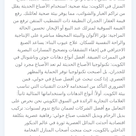
المنزل في الكويت: بيئة صحية: استخدام الأصباغ الحديثة يقلل
من تراكم الغبار والشوائب، مما يوفر بيئة صحية لعائلتك. رفع
قيمة العقار: الجدران النظيفة ذات التشطيب المتقن ترفع من
القيمة السوقية لمنزلك عند البيع أو الإيجار. تحسين الحالة
المزاجية: تؤثر الألوان والبيئة المحيطة مباشرة على الإنتاجية
والراحة النفسية للسكان. علاج عيوب البناء: يساعد الصبغ
الاحترافي في إخفاء التشققات وتصحيح المسارات البصرية
في الممرات الضيقة. أفضل أنواع دهانات جوتن وناشونال في
الكويت: تكنولوجيا الأصباغ الحديثة لم تعد الأصباغ مجرد لون
للجدران، بل أصبحت تكنولوجيا توفر الحماية والمظهر
العصري. إذا كنت تبحث عن أفضل صباغ في حولي، فمن
الضروري التأكد من استخدامه لأحدث التقنيات التي تناسب
بيئة الكويت. أولاً: أنواع الدهانات واستخداماتها المثالية ثانياً:
العلامات التجارية الرائدة في السوق الكويتي نحن نحرص على
التعامل مع أفضل الشركات لضمان نتائج تدوم لسنوات: تركيب
بديل الرخام وبديل الخشب صباغ حولي: رفاهية عصرية بتكلفة
اقتصادية أحدثت البدائل العصرية ثورة في عالم الديكور
الداخلي بالكويت، حيث منحت أصحاب المنازل الفخامة