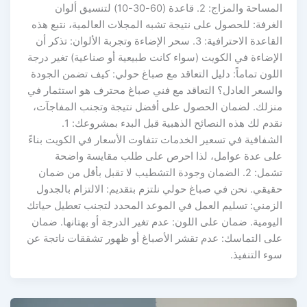
المساحة والمزاج: 2. قاعدة (60-30-10) لتنسيق ألوان
الغرفة: للحصول على نتيجة تشبه المجلات العالمية، نتبع هذه
القاعدة الاحترافية: 3. سحر الإضاءة وتجربة الألوان: تذكر أن
الإضاءة في الكويت (سواء كانت طبيعية أو صناعية) تغير درجة
اللون تماماً: دليل التعاقد مع صباغ حولي: كيف تضمن الجودة
والسعر العادل؟ التعاقد مع فني صباغ محترف هو استثمار في
منزلك. لضمان الحصول على أفضل نتيجة وتجنب المفاجآت،
نقدم لك هذه النصائح الذهبية قبل البدء بمشروعك: 1.
الشفافية في تسعير الخدمات تتفاوت الأسعار في الكويت بناءً
على عدة عوامل، لذا احرص على طلب مقايسة واضحة
تشمل: 2. الضمان وجودة التشطيب لا تقبل بأقل من ضمان
حقيقي. نحن في صباغ حولي نلتزم بتقديم: الالتزام بالجدول
الزمني: تسليم العمل في الموعد المحدد لتجنب تعطيل حياتك
اليومية. ضمان على اللون: عدم تغير الدرجة أو بهتانها. ضمان
على التماسك: عدم تقشر الأصباغ أو ظهور تشققات ناتجة عن
سوء التنفيذ.