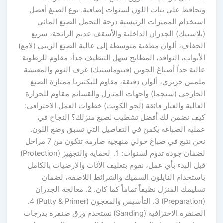
وتحافظ على ثبات اللون لسنوات إضافية. نوع الصبغ أفضل
استخدام المميزات الرئيسية درجة التحمل الصبغ المائي
(بلاستيك) الجدران الداخلية والأسقف عديم الرائحة، سريع
الجفاف، ألوان مطفية متوسطة إلى عالية الصبغ الزيتي (لامع)
الأبواب، النوافذ، المطابخ سهل التنظيف جداً، مقاوم للرطوبة
عالية جداً أصباغ الجوتن (فينوماستيك) غرف النوم والمعيشة
ملمس حريري، ألوان دقيقة، مقاوم للبكتيريا ممتازة الصبغ
الخارجي (سيجما) واجهات المنازل والقسائم مقاوم للحرارة
العالية والغبار فائقة (لجو الكويت) خطوات العمل الاحترافي:
كيف نضمن لك أفضل تشطيب لصبغ منزلك؟ النجاح في
عملية الصباغة يكمن في التفاصيل التي تسبق وضع اللون.
نحن نتبع في صباغ حولي منهجية صارمة تتكون من 7 مراحل
لضمان جودة تدوم لسنوات: 1. الحماية والتجهيز (Protection)
قبل البدء بأي عمل، نقوم بتغليف الأثاث والأرضيات بالكامل
باستخدام النايلون السميك والشرائط اللاصقة، لضمان
تسليمك المنزل نظيفاً تماماً كما كان. 2. معالجة الجدران
(Preparation) 3. التأسيس والمعجون (Putty & Primer) 4.
الصنفرة الاحترافية (Sanding) نستخدم ورق صنفرة بدرجات