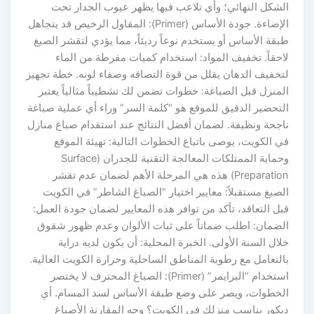
الشكل النهائي؛ وأي تلاعب فيها يظهر عيوب الجدار تحت
الإضاءة. جودة الأساس (Primer): المقاول الرخيص قد يتجاهل
طبقة الأساس أو يستخدم نوعاً رديئاً، مما يؤدي لتقشر الصبغ
لاحقاً. تخفيف المواد: استخدام كميات مفرطة من الماء
لتخفيف الدهان يقلل من قوة التصاقه وصفاء لونه. خطة تجهيز
المنزل قبل الصباغة: خطوات تضمن لك تشطيباً مثالياً يعتبر
التحضير الدقيق للموقع هو “كلمة السر” وراء أي عملية صباغة
ناجحة ونظيفة. لضمان أفضل النتائج عند استقدام صباغ منازل
في الكويت، يوصى باتباع الخطوات التالية: تهيئة الموقع
وحماية الممتلكات المعالجة التقنية للجدران (Surface
Preparation) هذه هي المرحلة الأهم لضمان عدم تقشر
الصبغ مستقبلاً: معايير اختيار “الصباغ الشاطر” في الكويت
قبل التعاقد، تأكد من توافر هذه المعايير لضمان جودة العمل:
الضمان: اطلب ضماناً على ثبات الألوان وعدم ظهور شقوق
خلال السنة الأولى. الخبرة المحلية: أن يكون لديه دراية
بالتعامل مع رطوبة المناطق الساحلية وحرارة الكويت العالية.
استخدام “البرايمر” (Primer): الصباغ المحترف لا يختصر
الخطوات، ويصر على وضع طبقة الأساس لسد المسام. أي
ديكور يناسب منزلك في الكويت؟ وجه المقارنة الأصباغ