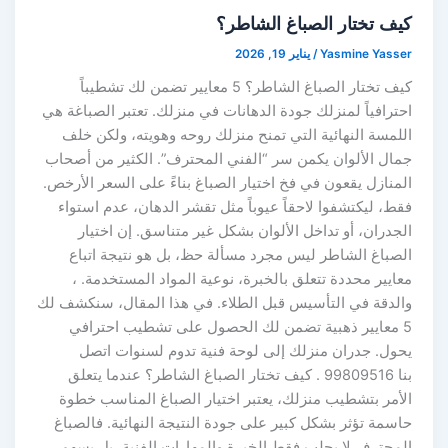
كيف تختار الصباغ الشاطر؟
Yasmine Yasser
/
يناير 19, 2026
كيف تختار الصباغ الشاطر؟ 5 معايير تضمن لك تشطيباً
احترافياً لمنزلك جودة الدهانات في منزلك. تعتبر الصباغة هي
اللمسة النهائية التي تمنح منزلك روحه وهويته، ولكن خلف
جمال الألوان يكمن سر “الفني المحترف”. الكثير من أصحاب
المنازل يقعون في فخ اختيار الصباغ بناءً على السعر الأرخص.
فقط، ليكتشفوا لاحقاً عيوباً مثل تقشر الدهان، عدم استواء
الجدران، أو تداخل الألوان بشكل غير متناسق. إن اختيار
الصباغ الشاطر ليس مجرد مسألة حظ، بل هو نتيجة اتباع
معايير محددة تتعلق بالخبرة، نوعية المواد المستخدمة. ،
والدقة في التأسيس قبل الطلاء. في هذا المقال، سنكشف لك
5 معايير ذهبية تضمن لك الحصول على تشطيب احترافي
يحول. جدران منزلك إلى لوحة فنية تدوم لسنوات اتصل
بنا 99809516 . كيف تختار الصباغ الشاطر؟ عندما يتعلق
الأمر بتشطيب منزلك، يعتبر اختيار الصباغ المناسب خطوة
حاسمة تؤثر بشكل كبير على جودة النتيجة النهائية. فالصباغ
المحترف لا يجلب فقط الخبرة والمهارات الفنية، بل يسهم