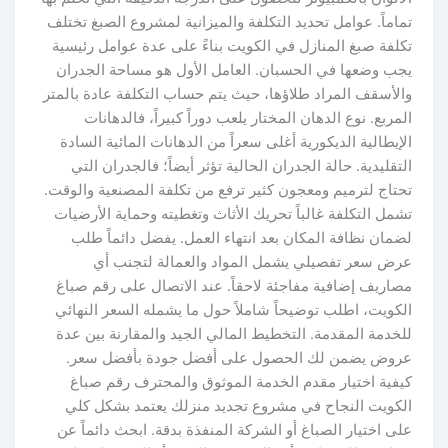
تماماً. عوامل تحديد التكلفة والميزانية لمشروع الصبغ تختلف
تكلفة صبغ المنازل في الكويت بناءً على عدة عوامل رئيسية
يجب وضعها في الحسبان. العامل الأول هو مساحة الجدران
والأسقف المراد طلاؤها، حيث يتم حساب التكلفة عادة بالمتر
المربع. نوع الدهان المختار يلعب دوراً كبيراً، فالدهانات
الإيطالية الديكورية أغلى سعراً من الدهانات المائية السادة
التقليدية. حالة الجدران الحالية تؤثر أيضاً؛ فالجدران التي
تحتاج لترميم ومعجون كثير ترفع من تكلفة المصنعية والوقت.
تشمل التكلفة غالباً تحريك الأثاث وتغطيته وحماية الأرضيات
لضمان نظافة المكان بعد انتهاء العمل. يفضل دائماً طلب
عرض سعر تفصيلي يشمل المواد والعمالة لتجنب أي
مصاريف إضافية مفاجئة لاحقاً. عند الاتصال على رقم صباغ
الكويت، اطلب توضيحاً شاملاً حول ما يشمله السعر النهائي
للخدمة المقدمة. التخطيط المالي الجيد والمقارنة بين عدة
عروض يضمن لك الحصول على أفضل جودة بأفضل سعر.
كيفية اختيار مقدم الخدمة الموثوق والمحترف رقم صباغ
الكويت النجاح في مشروع تجديد منزلك يعتمد بشكل كلي
على اختيار الصباغ أو الشركة المنفذة بدقة. ابحث دائماً عن