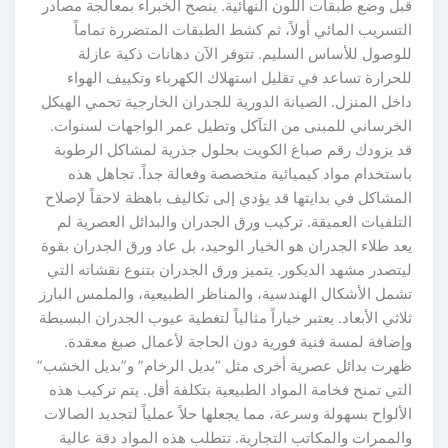
قبل وضع طبقات اللون النهائية. ينصح الخبراء بمعالجة مصادر
التسريب المائي أولاً، ثم كشط الطبقات المتضررة تماماً
للوصول للأساس السليم. تتوفر الآن دهانات ذكية عازلة
للحرارة تساعد في تقليل استهلاك الكهرباء وتكييف الهواء
داخل المنزل. الصيانة الدورية للجدران الخارجية تحمي الهيكل
الخرساني للمبنى من التآكل وتطيل عمر الواجهات لسنوات.
قد يزودك رقم صباغ الكويت بحلول جذرية لمشاكل الرطوبة
باستخدام مواد كيميائية متخصصة وفعالة جداً. تجاهل هذه
المشاكل في بدايتها قد يؤدي إلى تكاليف باهظة لاحقاً لإصلاح
التلفيات العميقة. تركيب ورق الجدران والبدائل العصرية لم
يعد طلاء الجدران هو الخيار الوحيد، بل عاد ورق الجدران بقوة
ليتصدر مشهد الديكور. يتميز ورق الجدران بتنوع نقشاته التي
تشمل الأشكال الهندسية، والمناظر الطبيعية، والملمس البارز
ثلاثي الأبعاد. يعتبر خياراً مثالياً لتغطية عيوب الجدران البسيطة
وإضافة لمسة فنية فورية دون الحاجة لأعمال صبغ معقدة.
ظهرت بدائل عصرية أخرى مثل “بديل الرخام” و”بديل الخشب”
التي تمنح فخامة المواد الطبيعية بتكلفة أقل. يتم تركيب هذه
الألواح بسهولة وسرعة، مما يجعلها حلاً عملياً لتجديد الصالات
والممرات والمكاتب التجارية. تتطلب هذه المواد دقة عالية