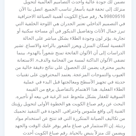
نضمن لك جودة عالية وأحدث التصاميم العالمية لتحويل
منزلك إلى تحفة فنية بأسعار تناسب الجميع. اتصل بنا الآن
99809516📞. رقم صباغ الكويت أهمية الصباغة الاحترافية
في التصميم الداخلي تعتبر الجدران هي اللوحة الخلفية التي
تبرز جمال الأثاث وتفاصيل الديكور في أي مساحة سكنية أو
تجارية. يؤثر لون وجودة الطلاء بشكل مباشر على الحالة
النفسية لسكان المنزل ويعزز الشعور بالراحة والاتساع. تشير
الدراسات إلى أن الألوان الفاتحة تمنح شعوراً بالهدوء، بينما
تضفي الألوان الداكنة لمسة من الفخامة والدفء. الاستعانة
بخبير محترف يضمن لك الحصول على نتائج دقيقة خالية من
العيوب والتموجات المزعجة. يعتمد المحترفون على تقنيات
حديثة في تجهيز الأسطح ومعالجتها قبل البدء في عملية
الطلاء الفعلية. هذا الاهتمام بالتفاصيل يرفع من القيمة
السوقية للعقار بشكل ملحوظ عند الرغبة في بيعه أو تأجيره.
البحث عن رقم صباغ الكويت هو الخطوة الأولى لتحويل رؤيتك
الفنية إلى واقع ملموس واحترافي. الجودة في التنفيذ تحميك
من تكاليف الصيانة المتكررة التي قد تنتج عن استخدام مواد
رديئة. إن الاستثمار في صباغ ماهر يوفر عليك الوقت والجهد
ويضمن لك منزلاً ينبض بالحياة. رقم صباغ الكويت أحدث