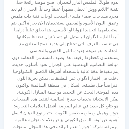
تدوم طويلاً. الملمس البارز للجدران أصبح موضة رائجة جداً.
تقنية “اللايم ووش” تعطي مظهراً عتيقاً وجذاباً. الجدران لم تعد
مجرد مساحات صماء ملساء. أصبحت لوحات فنية ذات ملمس
وعمق. اللون الأسود والفحمي يستخدمان الآن بجرأة أكبر. يتم
استخدامهما لتحديد الزوايا أو الأسقف. هذا يخلق تبايناً درامياً
أنيقاً للغاية. الألوان الباستيل الهادئة لا تزال تحتفظ بمكانتها.
هي تناسب الغرف التي تحتاج إلى هدوء. دمج المعادن مع
الدهانات هو صيحة جديدة. اللون الذهبي والنحاسي
يستخدمان كخطوط رفيعة. هذا يضيف لمسة من الفخامة دون
مبالغة. التصاميم الهندسية على الجدران تعود بأسلوب حديث.
يتم تنفيذها بدقة عالية باستخدام أشرطة اللاصق. التكنولوجيا
دخلت في اختيار الألوان عبر التطبيقات. يمكن تجربة اللون
افتراضياً قبل تطبيقه. السكان في منطقة السالمية يواكبون
هذه الموضة. البحث عن التجديد هو سمة المنازل الكويتية.
يمكن الاستعانة بخدمات صباغ السالمية لتنفيذ هذه الصيحات.
هو يتابع كل جديد في عالم الموضة. أفضل العلامات التجارية:
جوتن وهمبل ومقاومة طقس الكويت اختيار نوع الدهان لا يقل
أهمية عن لونه. السوق الكويتي يزخر بعلامات تجارية عالمية
مرموقة. شركة “جوتن” تعتبر الرائدة في هذا المجال. منتجات