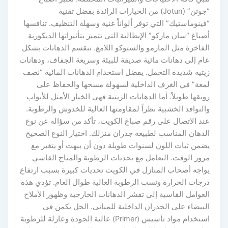
“جوتن” (Jotun) من الخيارات الرائدة بفضل تقنية
“فينوماستيك” التي توفر ألواناً غنية وسهلة التنظيف. تنافسها
أصباغ “سان ماركو” الإيطالية التي تتميز بتأثيراتها الديكورية
الفاخرة مثل المارمو والستوكو اللامع. تنقسم الدهانات بشكل
عام إلى دهانات مائية صديقة للبيئة وسريعة الجفاف، ودهانات
زيتية شديدة التحمل. يفضل استخدام الدهانات المائية “نصف
لمعة” في الغرف الداخلية لسهولة مسحها والحفاظ على
رونقها طويلاً. أما الدهانات الزيتية فهي الخيار الأمثل للأبواب
والنوافذ الخشبية نظراً لمقاومتها العالية للخدوش والرطوبة.
عند الاتصال على رقم صباغ الكويت، تأكد من سؤاله عن نوع
الدهان المناسب لطبيعة جدران منزلك. اختيار النوع الصحيح
يضمن ثبات اللون لسنوات طويلة دون أن يبهت أو يتغير مع
مرور الوقت. التعامل مع تحديات الرطوبة والمناخ القاسي
يواجه أصحاب المنازل في الكويت تحديات كبيرة بسبب ارتفاع
درجات الحرارة ونسب الرطوبة العالية طوال العام. تؤدي هذه
العوامل القاسية إلى تقشر الدهانات الخارجية وظهور الأملاح
البيضاء على الجدران الداخلية للمباني. الحل يكمن في
استخدام مواد تأسيس (Primer) عالية الجودة وعازلة للرطوبة