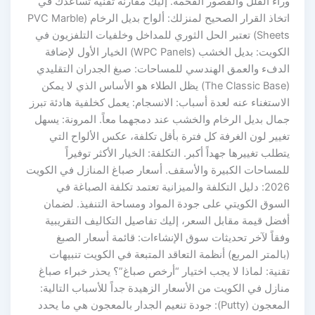
وراء الفلل والقصور الفخمة. إليك مقارنة تقنية تساعدك في
اتخاذ القرار الصحيح لمنزلك: ألواح بديل الرخام (PVC Marble
Sheets) تعتبر الحل الثوري للمداخل وخلفيات التلفزيون في
الكويت: بديل الخشب (WPC Panels) الخيار الأول لإضافة
الدفء والعمق الهندسي للمساحات: صبغ الجدران التقليدي
(The Classic Base) يظل الطلاء هو الأساس الذي لا يمكن
الاستغناء عنه لعدة أسباب: الانسجام: يعمل كخلفية هادئة تبرز
جمال بديل الرخام والخشب عند دمجهما معاً. المرونة: يسهل
تغيير لون الغرفة كل فترة بأقل تكلفة، عكس الألواح التي
يتطلب تغييرها جهداً أكبر. التكلفة: الخيار الأكثر توفيراً
للمساحات الكبيرة والأسقف. أسعار صباغ المنازل في الكويت
2026: دليل التكلفة والميزانية تعتمد تكلفة الصباغة في
السوق الكويتي على جودة المواد ومساحة التنفيذ. لضمان
أفضل قيمة مقابل السعر، إليك تفاصيل التكاليف التقريبية
وفقاً لآخر تحديثات سوق الإنشاءات: قائمة أسعار الصبغ
(بالمتر المربع) أنظمة التعاقد المتبعة في الكويت تنبيهات
تقنية: لماذا لا يجب اختيار “أرخص صباغ”؟ يحذر خبراء صباغ
منازل في الكويت من الأسعار الزهيدة جداً للأسباب التالية:
المعجون (Putty): جودة تنعيم الجدار بالمعجون هي ما يحدد