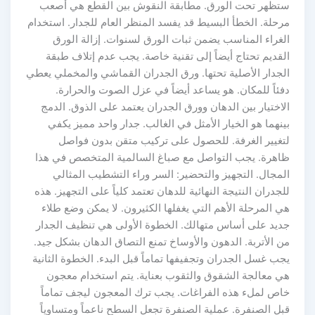
ستظهر تحت الورق. مطابقة النقوش بين القطع هي أصعب
مرحلة. الخطأ البسيط قد يفسد المنظر العام للجدار. استخدام
الغراء المناسب يضمن ثبات الورق لسنوات. إزالة الورق
القديم تحتاج أيضاً إلى تقنية خاصة. يجب عدم إتلاف طبقة
الجدار الأصلية تحتها. ورق الجدران القماشي والمخملي يعطي
دفئاً للمكان. هو يساعد أيضاً في عزل الصوت والحرارة.
الاختيار بين الدهان وورق الجدران يعتمد على الذوق. الدمج
بينهما هو الخيار الأمثل في الغالب. جدار واحد مميز يكفي
لتغيير الغرفة. للحصول على تركيب متقن بدون فواصل
ظاهرة. يجب التواصل مع صباغ السالمية المتخصص في هذا
المجال. التجهيز والتحضير: السر وراء التشطيب المثالي
للجدران النتيجة النهائية للدهان تعتمد كلياً على التجهيز. هذه
هي المرحلة الأهم التي يغفلها الكثيرون. لا يمكن وضع طلاء
جديد على أساس متهالك. الخطوة الأولى هي تنظيف الجدار
من الأتربة. الدهون والأوساخ تمنع التصاق الدهان بشكل جيد.
يجب غسل الجدران وتجفيفها تماماً قبل البدء. الخطوة الثانية
هي معالجة الشقوق والثقوب بعناية. يتم استخدام معجون
خاص لملء هذه الفراغات. يجب ترك المعجون ليجف تماماً
قبل الصنفرة. عملية الصنفرة تجعل السطح ناعماً ومتساوياً