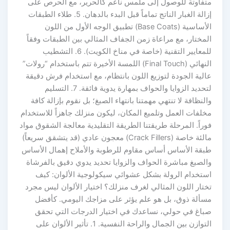
متفاوتة للوصول إلى ملمس ناعم كالحرير، مع الحرص على
إزالة الغبار الناتج تماماً قبل البدء بالدهان. 5. طلاء الطبقات
الأساسية (Base Coats) تطبيق الوجه الأول من اللون
المختار، مع مراعاة زمن الجفاف المثالي بين الطبقات وفقاً
للمعايير التقنية (خاصة في مناخ الكويت). 6. التشطيب
النهائي (Final Touch) اللمسة الأخيرة تتم باستخدام “رولات”
عالية الجودة لتوزيع اللون بانتظام، مع استخدام فرش دقيقة
لتحديد الزوايا والحواف بمهارة يدوية فائقة. 7. التسليم
والنظافة لا تنتهي مهمتنا بانتهاء الصبغ؛ بل نقوم بإزالة كافة
مخلفات العمل وتلميع المكان، ليكون منزلك جاهزاً للاستخدام
فوراً. المرحلة طريقتنا الطريقة التقليدية معالجة الشقوق مواد
مالئة خاصة (Crack Fillers) معجون عادي (قد يتشقق سريعاً)
طبقة الأساس أساس مقاوم للرطوبة والأملاح إهمال الأساس
والصبغ مباشرة الحواف والزوايا تحديد يدوي دقيق بالفرشاة
استخدام الرولة بشكل عشوائي سيكولوجية الألوان: كيف
تختار اللون المثالي لغرف منزلك؟ اختيار الألوان ليس مجرد
مسألة ذوق، بل هو علم يؤثر على مزاجك اليومي. كأفضل
صباغ في حولي، نساعدك في اختيار الدرجات التي تحقق
التوازن بين الجمال والراحة النفسية. 1. تأثير الألوان على