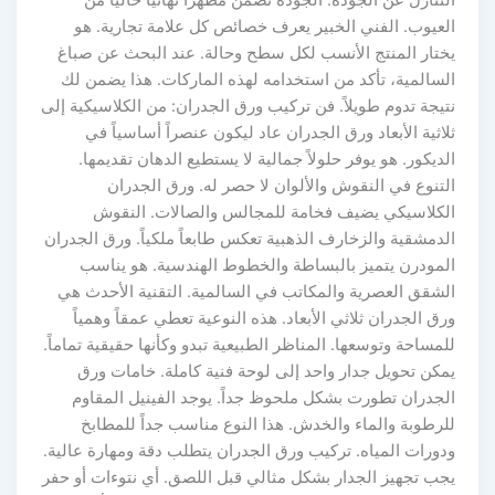
العيوب. الفني الخبير يعرف خصائص كل علامة تجارية. هو
يختار المنتج الأنسب لكل سطح وحالة. عند البحث عن صباغ
السالمية، تأكد من استخدامه لهذه الماركات. هذا يضمن لك
نتيجة تدوم طويلاً. فن تركيب ورق الجدران: من الكلاسيكية إلى
ثلاثية الأبعاد ورق الجدران عاد ليكون عنصراً أساسياً في
الديكور. هو يوفر حلولاً جمالية لا يستطيع الدهان تقديمها.
التنوع في النقوش والألوان لا حصر له. ورق الجدران
الكلاسيكي يضيف فخامة للمجالس والصالات. النقوش
الدمشقية والزخارف الذهبية تعكس طابعاً ملكياً. ورق الجدران
المودرن يتميز بالبساطة والخطوط الهندسية. هو يناسب
الشقق العصرية والمكاتب في السالمية. التقنية الأحدث هي
ورق الجدران ثلاثي الأبعاد. هذه النوعية تعطي عمقاً وهمياً
للمساحة وتوسعها. المناظر الطبيعية تبدو وكأنها حقيقية تماماً.
يمكن تحويل جدار واحد إلى لوحة فنية كاملة. خامات ورق
الجدران تطورت بشكل ملحوظ جداً. يوجد الفينيل المقاوم
للرطوبة والماء والخدش. هذا النوع مناسب جداً للمطابخ
ودورات المياه. تركيب ورق الجدران يتطلب دقة ومهارة عالية.
يجب تجهيز الجدار بشكل مثالي قبل اللصق. أي نتوءات أو حفر