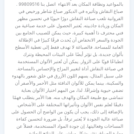
بالمواعيد ونظافة المكان بعد الانتهاء اتصل بنا 99809516 .
صباغ النقاش وتأثيره في الديكور صباغ شاطر ورخيص في
الفروانية تلعب صباغة النقاش دورًا حيويًا في تحسين مظهر
المكان وزيادة جاذبيته. يُعتبر الحصول على خدمة صباغية من
فني محترف ذا أهمية كبيرة، حيث يمكن للصبيب الجامع بين
الجودة والسعر الانخفاض أن يُحدث فرقًا كبيرًا في الإطلالة
العامة للمساحة. فالصباغة لا تهدف فقط إلى تغطية الأسطح
بألوان جديدة، بل تؤثر أيضًا على البيئات المحيطة وتترك
انطباعًا قويًا على الزوار. يمكن أن تُعتبر الألوان المستخدمة
في صباغة النقاش أداة لتغيير المزاج والإحساس بالمساحة.
على سبيل المثال، يسهم اللون الأزرق في خلق شعور بالهدوء
والسكينة، بينما يمكن للألوان الدافئة مثل الأحمر والأصفر أن
تضفي حيوية وإشراقًا. لذا، من المهم اختيار الألوان بعناية
تتماشى مع طبيعة المكان والهدف منه. هذا الأمر يتطلب فهمًا
دقيقًا لعلم نفس الألوان وتأثيراتها المختلفة على الأشخاص.
بالإضافة إلى ذلك، يجب أن يكون من الواضح أن الحصول على
صباغة عالية الجودة لا يُعتبر ترفاً، بل ضرورة لتحسين كفاءة
المساحات وفعاليتها. إن جودة المواد المستخدمة، فضلاً عن
مهارة الصباغ، تؤثر بشكل مباشر على النتائج النهائية.