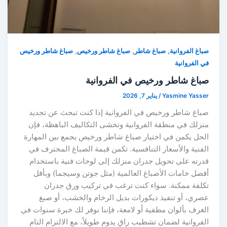
,
,
,
صباغ الفروانية
صباغ شاطر
صباغ شاطر ورخيص
صباغ شاطر ورخيص
في الفروانية
صباغ شاطر ورخيص في الفروانية
Yasmine Yasser
/
يناير 7, 2026
صباغ شاطر ورخيص في الفروانية إذا كنت تبحث عن تجديد
منزلك في منطقة الفروانية وتخشى التكاليف الباهظة، فإن
الحل يكمن في اختيار صباغ شاطر ورخيص يجمع بين المهارة
الفنية والأسعار التنافسية. تكمن قيمة الصباغ المحترف في
قدرته على تحويل جدران منزلك إلى لوحات فنية باستخدام
أفضل خامات الأصباغ العالمية (مثل جوتن وسيجما) وبأقل
تكلفة ممكنة. سواء كنت ترغب في تركيب ورق جدران
عصري، أو تنفيذ ديكورات بديل الرخام والخشب، أو صبغ
الغرف بألوان مطفية أو لامعة، فإننا نوفر لك خبرة سنوات في
الفروانية لضمان تشطيب راقٍ يدوم طويلاً، مع الالتزام التام