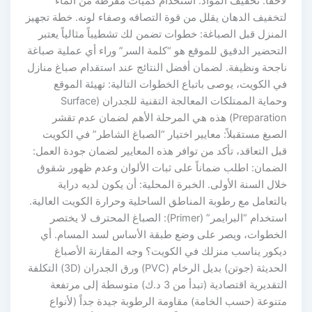
لاحقاً. تخفيف المواد: استخدام كميات مفرطة من الماء
لتخفيف الدهان يقلل من قوة التصاقه وصفاء لونه. خطة تجهيز
المنزل قبل الصباغة: خطوات تضمن لك تشطيباً مثالياً يعتبر
التحضير الدقيق للموقع هو “كلمة السر” وراء أي عملية صباغة
ناجحة ونظيفة. لضمان أفضل النتائج عند استقدام صباغ منازل
في الكويت، يوصى باتباع الخطوات التالية: تهيئة الموقع
وحماية الممتلكات المعالجة التقنية للجدران (Surface
Preparation) هذه هي المرحلة الأهم لضمان عدم تقشر
الصبغ مستقبلاً: معايير اختيار “الصباغ الشاطر” في الكويت
قبل التعاقد، تأكد من توافر هذه المعايير لضمان جودة العمل:
الضمان: اطلب ضماناً على ثبات الألوان وعدم ظهور شقوق
خلال السنة الأولى. الخبرة المحلية: أن يكون لديه دراية
بالتعامل مع رطوبة المناطق الساحلية وحرارة الكويت العالية.
استخدام “البرايمر” (Primer): الصباغ المحترف لا يختصر
الخطوات، ويصر على وضع طبقة الأساس لسد المسام. أي
ديكور يناسب منزلك في الكويت؟ وجه المقارنة الأصباغ
الحديثة (جوتن) بديل الرخام (PVC) ورق الجدران (3D) التكلفة
التقديرية اقتصادية (تبدأ من 3 د.ك) متوسطة إلى مرتفعة
متنوعة (حسب الخامة) مقاومة الرطوبة جيدة جداً (لأنواع