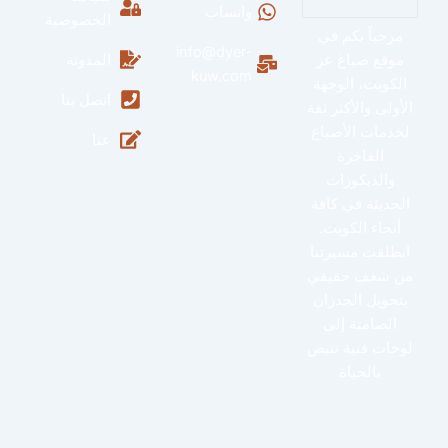
واتساب
الخصوصية
مرحباً بكم في
info@dyer-
موقع صباغ عز
المدونة
kuw.com
الكويت، الوجهة
اتصل بنا
الأولى والأكثر ثقة
لخدمات الأصباغ
عنا
الفاخرة
والديكورات
الحديثة في كافة
أنحاء الكويت.
انطلقت مسيرتنا
من شغف حقيقي
بتحويل الجدران
الصامتة إلى
لوحات فنية تنبض
بالحياة