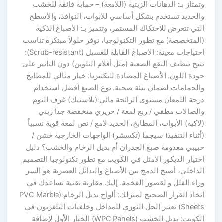
وتمتاز بـ: الدهانات الزيتية (اللامعة) – حماية فائقة للخشب
والحديد تستخدم بشكل أساسي للأبواب، النوافذ، والأسطح
التي تتعرض للاحتكاك المستمر، وتتميز بـ: الأصباغ الذكية
(المتخصصة) مع تطور التكنولوجيا، نوفر حلولاً مبتكرة تناسب
احتياجات معينة: الأصباغ القابلة للغسيل (Scrub-resistant):
تتيح تنظيف البقع الصعبة (مثل أقلام التلوين) دون التأثير على
جودة اللون. الأصباغ المضادة للبكتيريا: خيار مثالي للمطابخ
والحمامات لضمان بيئة صحية. نوع الصبغ أفضل استخدام
درجة اللمعان مستوى الرائحة مائي (بلاستيك) غرف النوم
والصالات مطفي / ربع لمعة / حريري منخفضة جداً زيتي
(لاكيه) الأبواب، المطابخ، الحديد لامع / نص لمعة قوية نسبياً
(أثناء التنفيذ) سيجما (تكسشر) الواجهات الخارجية خشن /
حبيبي معدومة صبغ الجدران أم بديل الرخام والخشب؟ دليل
اختيار الديكور الأمثل في الكويت مع تطور تكنولوجيا التصميم
الداخلي، أصبح الدمج بين الأصباغ والبدائل العصرية هو السر
وراء الفلل والقصور الفخمة. إليك مقارنة تقنية تساعدك في
اتخاذ القرار الصحيح لمنزلك: ألواح بديل الرخام (PVC Marble
Sheets) تعتبر الحل الثوري للمداخل وخلفيات التلفزيون في
الكويت: بديل الخشب (WPC Panels) الخيار الأول لإضافة