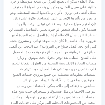
أعمال الطلاء يمكن أن تصنع الفرق بين نتيجة متوسطة وأخرى
مثالية. على سبيل المثال، يمكن أن يتحكم الصباغ المحترف
بشكل أفضل في توازن الألوان وملاءمتها للبيئة المحيطة، وهو
ما يعزز من تأثيرها الإيجابي على المساحة. علاوة على ذلك،
فإن اختيار صباغ محترف يساعد في توفير الوقت والجهد.
فعندما يكون لديك شخص ذو خبرة يعتني بالتفاصيل الفنية، لن
تضطر للقلق بشأن الأخطاء أو إعادة العمل. هذه الميزة تُعتبر
ضرورية جدًا، خاصة إذا كان لديك موعد نهائي أو مشروع بحجم
كبير. أين تجد أفضل صباغ في الفروانية؟ عند البحث عن أفضل
صباغ في الفروانية، من المهم اتباع منهجية محددة للحصول
على النتائج المثلى. يعد توفر محرك بحث موثوق أو زيارة
منصات التجارة الإلكترونية المحلية من الطرق الفعالة للعثور
على مقدمين ذوي جودة في هذا المجال. حيث توفر هذه
المنصات معلومات تفصيلية عن جميع مزودي خدمات الصبغ
المتوفرين، بما في ذلك الآراء والتقييمات من الزبائن
السابقين. بالإضافة إلى ذلك، يمكن الاستفادة من وسائل
التواصل الاجتماعي مثل فيسبوك وانستجرام، حيث تتيح هذه
المنصات للمستخدمين مشاركة تجاربهم والتوصيات. يمكنك
البحث عن المجموعات المحلية التي تركز على خدمات البناء