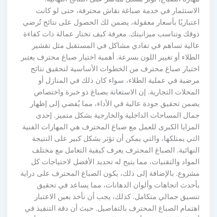
الاستثمار في خدمة صباغة نقاش محترفة، حتى لو كانت
اعتباريًا بأسعار معقولة، يضمن لك الحصول على نتائج تُرضي
ذوقك وتناسب ميزانيتك. معرفة كيف تختار عمالة ذات كفاءة
عالية تساهم في تفادي مشاكل في المستقبل مثل تقشير
الطلاء أو تغيير اللون بسرعة. أهمية اختيار صباغ محترف يعتبر
اختيار صباغ محترف من الخطوات الأساسية لتحقيق نتائج
مرضية في عملية الطلاء، سواء كان ذلك في المنازل أو
المحلات التجارية. إن الاستعانة بصباغ ذو خبرة واختصاص
يضمن تحقيق جودة عالية في الأداء، مما يُفضي إلى إظهار
جمال المساحات الداخلية والخارجية بشكل متميز. إحدى
المزايا الكبرى للعمل مع صباغ المحترف هي المهارات الفنية
التي يمتلكها، والتي يمكن أن تؤثر بشكل كبير على النتيجة
النهائية. الصباغ المحترف يعرف كيفية التعامل مع مختلف
المواد والتقنيات، مما يتيح له تحديد الأفضل لاحتياجات كل
مشروع. بالإضافة إلى ذلك، يكون الصباغ المحترف على دراية
بأحدث اتجاهات وألوان الدهانات، مما يساعد في تحقيق
تنسيق جمالي متكامل. كذلك، يجب أن نأخذ بعين الاعتبار
اهتمام الصباغ المحترف بالتفاصيل. حيث أن دقة التنفيذ في