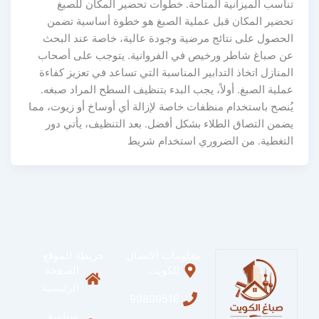
تناسب الميزانية المتاحة. خطوات تحضير المكان للصبغ
تحضير المكان قبل عملية الصبغ هو خطوة أساسية تضمن
الحصول على نتائج مرضية وجودة عالية، خاصة عند البحث
عن صباغ شاطر ورخيص في الفروانية. يتوجب على أصحاب
المنازل اتخاذ التدابير المناسبة التي تساعد في تعزيز كفاءة
عملية الصبغ. أولاً، يجب البدء بتنظيف السطح المراد صبغه.
يُنصح باستخدام منظفات خاصة لإزالة أي أوساخ أو زيوت، مما
يضمن التصاق الطلاء بشكل أفضل. بعد التنظيف، يأتي دور
التغطية. من الضروري استخدام شريط
معلومات الاتصال
خريطة الموقع
الكويت
الصفحة
الرئيسية
99809516
سياسة