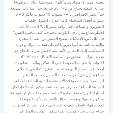
معينة) ممتازة (مضاد تماماً للماء) متوسطة (يتأثر بالرطوبة)
سرعة التنفيذ تحتاج من 2-4 أيام سريعة جداً (ساعات) سريعة
جداً العمر الافتراضي 5 – 7 سنوات 10 سنوات فأكثر 3 – 5
سنوات أفضل استخدام كامل جدران المنزل خلفيات
التلفزيون والمداخل جدار واحد مميز (Accent Wall) دليل
اختيار صباغ منازل في الكويت محترف: كيف تتجنب الغش؟
في ظل كثرة الإعلانات، يصبح التمييز بين الفني المحترف
والعمالة السائبة أمراً ضرورياً لضمان سلامة منزلك وجودة
التشطيب. إليك المعايير الأساسية لاختيار شريك النجاح في
تجديد منزلك: التحقق من “سابقة الأعمال” (Portfolio)
الأدوات والتقنيات الحديثة الفني المتمكن يواكب التطور، لذا
ابحث عن الصباغ الذي يستخدم: التوثيق القانوني والمالي
صباغ منازل في الكويت تجنب التعامل مع العمالة غير
الرسمية لحماية حقوقك: الاستشارة الفنية الصادقة الأمانة
المهنية: الصباغ المحترف هو “مستشار ديكور” أيضاً؛ فإذا كان
اختيارك للون أو نوع المادة لا يناسب طبيعة الجدار أو الإضاءة،
سيقوم بتنبيهك وتقديم البدائل الأنسب بدلاً من الموافقة
لمجرد إنهاء العمل. كيف تحافظ على جمال جدرانك لسنوات
صباغ منازل في الكويت؟ بعد استثمار الوقت والمال في