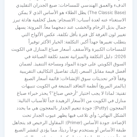
الدفء والعمق الهندسي للمساحات: صبغ الجدران التقليدي
(The Classic Base) يظل الطلاء هو الأساس الذي لا يمكن
الاستغناء عنه لعدة أسباب: الانسجام: يعمل كخلفية هادئة تبرز
جمال بديل الرخام والخشب عند دمجهما معاً. المرونة: يسهل
تغيير لون الغرفة كل فترة بأقل تكلفة، عكس الألواح التي
يتطلب تغييرها جهداً أكبر. التكلفة: الخيار الأكثر توفيراً
للمساحات الكبيرة والأسقف. أسعار صباغ المنازل في الكويت
2026: دليل التكلفة والميزانية تعتمد تكلفة الصباغة في
السوق الكويتي على جودة المواد ومساحة التنفيذ. لضمان
أفضل قيمة مقابل السعر، إليك تفاصيل التكاليف التقريبية
وفقاً لآخر تحديثات سوق الإنشاءات: قائمة أسعار الصبغ
(بالمتر المربع) أنظمة التعاقد المتبعة في الكويت تنبيهات
تقنية: لماذا لا يجب اختيار “أرخص صباغ”؟ يحذر خبراء صباغ
منازل في الكويت من الأسعار الزهيدة جداً للأسباب التالية:
المعجون (Putty): جودة تنعيم الجدار بالمعجون هي ما يحدد
الشكل النهائي؛ وأي تلاعب فيها يظهر عيوب الجدار تحت
الإضاءة. جودة الأساس (Primer): المقاول الرخيص قد يتجاهل
طبقة الأساس أو يستخدم نوعاً رديئاً، مما يؤدي لتقشر الصبغ