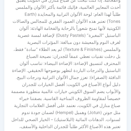
والفخامة. إذا كنت تبحث عن صباغ منازل في الكويت يطبق
أحدث المعايير العالمية، فإليك قائمة بأكثر الألوان والملمس
طلباً لهذا العام: لوحة الألوان الترابية والمحايدة (Earth
Tones) تعتبر هذه الألوان العمود الفقري للمجالس والصالات
الكويتية لأنها تمنح شعوراً بالرحابة والفخامة الهادئة: ألوان
الباستيل “المغبرة” (Dusty Pastels) لإضافة لمسة عصرية
لغرف النوم والمعيشة دون مبالغة: المؤثرات البصرية
والملمس (Texture & Finishes) لم يعد الطلاء “سادة” فقط،
بل دخلت تقنيات تعطي عمقاً للجدران: نصيحة الصباغ
المحترف لتنسيق الإضاءة: الإضاءة البيضاء: تناسب ألوان
الباستيل والدرجات الباردة لتظهر بوضوحها الحقيقي. الإضاءة
الدافئة (الصفراء): تعزز جمال الألوان الترابية ودرجات البيج.
دليل أنواع الأصباغ في الكويت: أفضل الخيارات للجدران
والأبواب يضم السوق الكويتي خيارات عالمية متطورة مصممة
خصيصاً لمقاومة الظروف المناخية القاسية. بصفتنا خبراء
صباغ منازل في الكويت، نعتمد على أفضل العلامات التجارية
مثل جوتن (Jotun) وهمبل (Hempel) لضمان جودة تدوم
لسنوات. الدهانات المائية (البلاستيك) – الخيار الصحي للداخل
تعتبر هذه الأصباغ الأكثر طلباً للجدران الداخلية والأسقف،