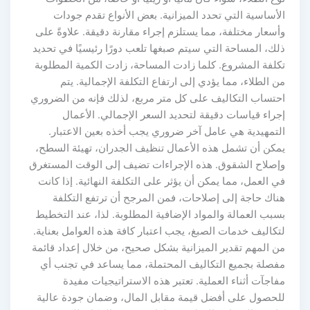
الأساسية التي تحدد الميزانية. بعض الأنواع تقدم جودات
وأسعار مختلفة، مما يستلزم إجراء مقارنة دقيقة. علاوةً على
ذلك، المساحة التي سيتم صبغها تلعب دورًا رئيسيًا في تحديد
تكلفة المشروع. كلما زادت المساحة، زادت الكمية المطلوبة
من الطلاء، مما يؤدي إلى ارتفاع التكلفة الإجمالية. يتم
احتساب التكاليف على كل متر مربع، لذلك فإنه من الضروري
إجراء قياسات دقيقة لتحديد السعر الإجمالي. الأعمال
التمهيدية هي عامل آخر ضروري يجب أخذه بعين الاعتبار.
يمكن أن تشمل هذه الأعمال تنظيف الجدران، تهيئة السطح،
وإصلاح الشقوق. هذه الإجراءات تضيف إلى الوقت المستغرق
في العمل، مما يمكن أن يؤثر على التكلفة النهائية. إذا كانت
هناك حاجة إلى إصلاحات، فمن المرجح أن ترتفع التكلفة
بسبب العمالة والمواد الإضافية المطلوبة. لذا، عند التخطيط
لتكاليف خدمات الصبغ، يجب اعتبار كافة هذه العوامل بعناية.
من المهم تقدير الميزانية بشكل صحيح، من خلال إعداد قائمة
مفصلة بجميع التكاليف المحتملة، مما يساعد في تجنب أي
مفاجآت أثناء العملية. تعتبر هذه الاستراتيجيات مفيدة
للحصول على أفضل قيمة مقابل المال، وضمان جودة عالية