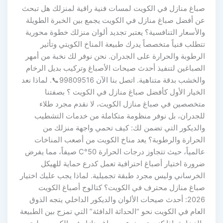
صباغ منازل في الكويت لمسات فنية راقية لمنزلك هل تبحث
عن أفضل صباغ منازل في الكويت يجمع بين الخبرة الطويلة
والأسعار التنافسية؟ يعتبر تجديد ألوان منزلك خطوة محورية
تتطلب فنياً متخصصاً يدرك طبيعة المناخ الكويتي وتأثير
الرطوبة والحرارة على الجدران. نحن نوفر لك نخبة من أمهر
الصباغين لتنفيذ أحدث صيحات الأصباغ وتركيب بديل الرخام
والخشب بدقة متناهية. اتصل بنا الآن 99809516📞. لماذا نعد
الخيار الأول كأفضل صباغ منازل في الكويت ؟ بصفتنا
متخصصين في صباغ منازل الكويت، لا نقدم مجرد طلاء
للجدران، بل نوفر منظومة متكاملة من خدمات التشطيب
والديكور التي تضمن لك: كيف تحمي واجهة منزلك من
الحرارة والرطوبة؟ يعد مناخ الكويت من أصعب المناخات
عالمياً، حيث تتجاوز درجات الحرارة 50°C صيفاً، مما يفرض
ضرورة اختيار أصباغ احترافية تعمل كدرع حماية للهيكل
الخرساني وليس مجرد طبقة تجميلية. لماذا يجب عليك اختيار
صباغ منازل محترف في الكويت؟ كتالوج أصباغ الكويت
2026: أحدث صيحات الألوان والديكور الداخلي يتجه الذوق
العام في الكويت نحو “الحداثة الدافئة” التي تمزج بين الطبيعة