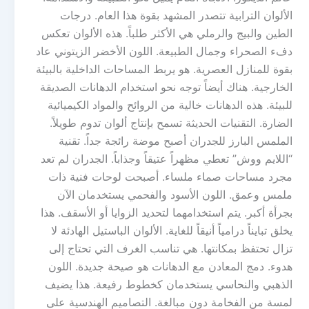
الألوان الترابية تتصدر المشهد بقوة هذا العام. درجات
الطين والبيج والرملي هي الأكثر طلباً. هذه الألوان تعكس
دفء الصحراء وجمال الطبيعة. اللون الأخضر الزيتوني عاد
بقوة للمنازل العصرية. هو يربط المساحات الداخلية بالبيئة
الخارجية. هناك أيضاً توجه نحو استخدام الدهانات الصديقة
للبيئة. هذه الدهانات خالية من الروائح والمواد الكيميائية
الضارة. التقنيات الحديثة تسمح بإنتاج ألوان تدوم طويلاً.
الملمس البارز للجدران أصبح موضة رائجة جداً. تقنية
“اللايم ووش” تعطي مظهراً عتيقاً وجذاباً. الجدران لم تعد
مجرد مساحات صماء ملساء. أصبحت لوحات فنية ذات
ملمس وعمق. اللون الأسود والفحمي يستخدمان الآن
بجرأة أكبر. يتم استخدامهما لتحديد الزوايا أو الأسقف. هذا
يخلق تبايناً درامياً أنيقاً للغاية. الألوان الباستيل الهادئة لا
تزال تحتفظ بمكانتها. هي تناسب الغرف التي تحتاج إلى
هدوء. دمج المعادن مع الدهانات هو صيحة جديدة. اللون
الذهبي والنحاسي يستخدمان كخطوط رفيعة. هذا يضيف
لمسة من الفخامة دون مبالغة. التصاميم الهندسية على