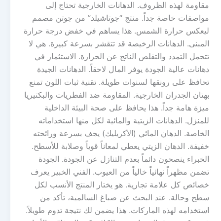
مقاومة لهذه الظروف. الدهانات الخارجية تحتاج إلى
مواصفات خاصة جداً. منتج “جوتاشيلد” من جوتن مصمم
ليعكس حرارة الشمس. هذا يساهم في خفض درجة حرارة
المبنى. الدهانات الرخيصة قد تتقشر بسرعة كبيرة. هي لا
تتحمل التمدد والتقلص الناتج عن الحرارة. الاستثمار في
دهانات عالية الجودة يوفر المال لاحقاً. الدهانات الجيدة
تحافظ على رونقها لسنوات طويلة. تقنية ثبات اللون تمنع
بهتان الجدران الخارجية. المقاومة ضد الفطريات والبكتيريا
ميزة هامة جداً. هذا يحافظ على صحة البيئة الداخلية
للمنزل. الدهانات الزيتية والمائية لكل منها استخداماته
الخاصة. الدهان المائي (الأكريليك) يجف بسرعة ورائحته
خفيفة. الدهان الزيتي يعطي لمعاناً قوياً وصلابة للأسطح.
الخبراء ينصحون دائماً بعدم التنازل عن الجودة. الجودة
تضمن مظهراً نهائياً خالياً من العيوب. الفني الخبير يعرف
خصائص كل علامة تجارية. هو يختار المنتج الأنسب لكل
سطح وحالة. عند البحث عن صباغ السالمية، تأكد من
استخدامه لهذه الماركات. هذا يضمن لك نتيجة تدوم طويلاً.