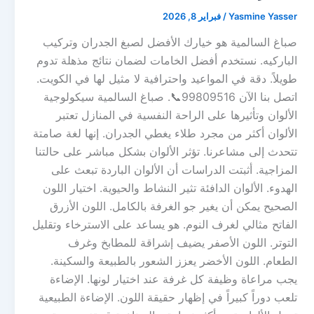
Yasmine Yasser
/
فبراير 8, 2026
صباغ السالمية هو خيارك الأفضل لصبغ الجدران وتركيب
الباركيه. نستخدم أفضل الخامات لضمان نتائج مذهلة تدوم
طويلاً. دقة في المواعيد واحترافية لا مثيل لها في الكويت.
اتصل بنا الآن 99809516📞. صباغ السالمية سيكولوجية
الألوان وتأثيرها على الراحة النفسية في المنازل تعتبر
الألوان أكثر من مجرد طلاء يغطي الجدران. إنها لغة صامتة
تتحدث إلى مشاعرنا. تؤثر الألوان بشكل مباشر على حالتنا
المزاجية. أثبتت الدراسات أن الألوان الباردة تبعث على
الهدوء. الألوان الدافئة تثير النشاط والحيوية. اختيار اللون
الصحيح يمكن أن يغير جو الغرفة بالكامل. اللون الأزرق
الفاتح مثالي لغرف النوم. هو يساعد على الاسترخاء وتقليل
التوتر. اللون الأصفر يضيف إشراقة للمطابخ وغرف
الطعام. اللون الأخضر يعزز الشعور بالطبيعة والسكينة.
يجب مراعاة وظيفة كل غرفة عند اختيار لونها. الإضاءة
تلعب دوراً كبيراً في إظهار حقيقة اللون. الإضاءة الطبيعية