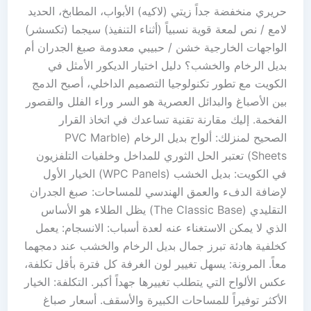
حريري منخفضة جداً زيتي (لاكيه) الأبواب، المطابخ، الحديد
لامع / نص لمعة قوية نسبياً (أثناء التنفيذ) سيجما (تكسشر)
الواجهات الخارجية خشن / حبيبي معدومة صبغ الجدران أم
بديل الرخام والخشب؟ دليل اختيار الديكور الأمثل في
الكويت مع تطور تكنولوجيا التصميم الداخلي، أصبح الدمج
بين الأصباغ والبدائل العصرية هو السر وراء الفلل والقصور
الفخمة. إليك مقارنة تقنية تساعدك في اتخاذ القرار
الصحيح لمنزلك: ألواح بديل الرخام (PVC Marble
Sheets) تعتبر الحل الثوري للمداخل وخلفيات التلفزيون
في الكويت: بديل الخشب (WPC Panels) الخيار الأول
لإضافة الدفء والعمق الهندسي للمساحات: صبغ الجدران
التقليدي (The Classic Base) يظل الطلاء هو الأساس
الذي لا يمكن الاستغناء عنه لعدة أسباب: الانسجام: يعمل
كخلفية هادئة تبرز جمال بديل الرخام والخشب عند دمجهما
معاً. المرونة: يسهل تغيير لون الغرفة كل فترة بأقل تكلفة،
عكس الألواح التي يتطلب تغييرها جهداً أكبر. التكلفة: الخيار
الأكثر توفيراً للمساحات الكبيرة والأسقف. أسعار صباغ