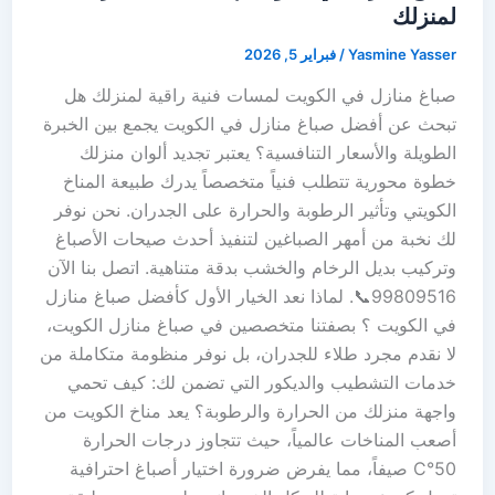
لمنزلك
Yasmine Yasser
/
فبراير 5, 2026
صباغ منازل في الكويت لمسات فنية راقية لمنزلك هل
تبحث عن أفضل صباغ منازل في الكويت يجمع بين الخبرة
الطويلة والأسعار التنافسية؟ يعتبر تجديد ألوان منزلك
خطوة محورية تتطلب فنياً متخصصاً يدرك طبيعة المناخ
الكويتي وتأثير الرطوبة والحرارة على الجدران. نحن نوفر
لك نخبة من أمهر الصباغين لتنفيذ أحدث صيحات الأصباغ
وتركيب بديل الرخام والخشب بدقة متناهية. اتصل بنا الآن
99809516📞. لماذا نعد الخيار الأول كأفضل صباغ منازل
في الكويت ؟ بصفتنا متخصصين في صباغ منازل الكويت،
لا نقدم مجرد طلاء للجدران، بل نوفر منظومة متكاملة من
خدمات التشطيب والديكور التي تضمن لك: كيف تحمي
واجهة منزلك من الحرارة والرطوبة؟ يعد مناخ الكويت من
أصعب المناخات عالمياً، حيث تتجاوز درجات الحرارة
50°C صيفاً، مما يفرض ضرورة اختيار أصباغ احترافية