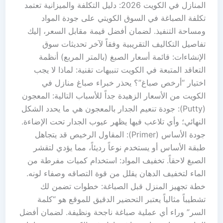
المنازل في الكويت 2026: دليل التكلفة والميزانية تعتمد
تكلفة الصباغة في السوق الكويتي على جودة المواد
ومساحة التنفيذ. لضمان أفضل قيمة مقابل السعر، إليك
تفاصيل التكاليف التقريبية وفقاً لآخر تحديثات سوق
الإنشاءات: قائمة أسعار الصبغ (بالمتر المربع) أنظمة
التعاقد المتبعة في الكويت تنبيهات تقنية: لماذا لا يجب
اختيار “أرخص صباغ”؟ يحذر خبراء صباغ منازل في
الكويت من الأسعار الزهيدة جداً للأسباب التالية: المعجون
(Putty): جودة تنعيم الجدار بالمعجون هي ما يحدد الشكل
النهائي؛ وأي تلاعب فيها يظهر عيوب الجدار تحت الإضاءة.
جودة الأساس (Primer): المقاول الرخيص قد يتجاهل
طبقة الأساس أو يستخدم نوعاً رديئاً، مما يؤدي لتقشر
الصبغ لاحقاً. تخفيف المواد: استخدام كميات مفرطة من
الماء لتخفيف الدهان يقلل من قوة التصاقه وصفاء لونه.
خطة تجهيز المنزل قبل الصباغة: خطوات تضمن لك
تشطيباً مثالياً يعتبر التحضير الدقيق للموقع هو “كلمة
السر” وراء أي عملية صباغة ناجحة ونظيفة. لضمان أفضل