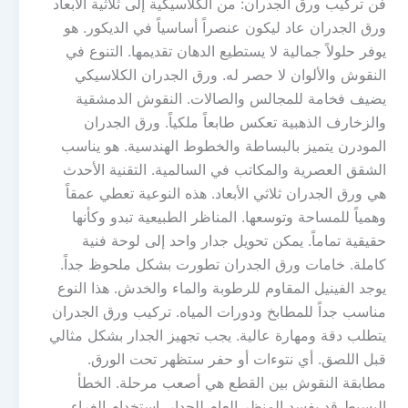
فن تركيب ورق الجدران: من الكلاسيكية إلى ثلاثية الأبعاد
ورق الجدران عاد ليكون عنصراً أساسياً في الديكور. هو
يوفر حلولاً جمالية لا يستطيع الدهان تقديمها. التنوع في
النقوش والألوان لا حصر له. ورق الجدران الكلاسيكي
يضيف فخامة للمجالس والصالات. النقوش الدمشقية
والزخارف الذهبية تعكس طابعاً ملكياً. ورق الجدران
المودرن يتميز بالبساطة والخطوط الهندسية. هو يناسب
الشقق العصرية والمكاتب في السالمية. التقنية الأحدث
هي ورق الجدران ثلاثي الأبعاد. هذه النوعية تعطي عمقاً
وهمياً للمساحة وتوسعها. المناظر الطبيعية تبدو وكأنها
حقيقية تماماً. يمكن تحويل جدار واحد إلى لوحة فنية
كاملة. خامات ورق الجدران تطورت بشكل ملحوظ جداً.
يوجد الفينيل المقاوم للرطوبة والماء والخدش. هذا النوع
مناسب جداً للمطابخ ودورات المياه. تركيب ورق الجدران
يتطلب دقة ومهارة عالية. يجب تجهيز الجدار بشكل مثالي
قبل اللصق. أي نتوءات أو حفر ستظهر تحت الورق.
مطابقة النقوش بين القطع هي أصعب مرحلة. الخطأ
البسيط قد يفسد المنظر العام للجدار. استخدام الغراء