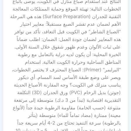
النتائج عند استقدام صباغ منازل في الكويت، يوصى باتباع
الخطوات التالية: تهيئة الموقع وحماية الممتلكات المعالجة
التقنية للجدران (Surface Preparation) هذه هي المرحلة
الأهم لضمان عدم تقشر الصبغ مستقبلاً: معايير اختيار
“الصباغ الشاطر” في الكويت قبل التعاقد، تأكد من توافر
هذه المعايير لضمان جودة العمل: الضمان: اطلب ضماناً
على ثبات الألوان وعدم ظهور شقوق خلال السنة الأولى.
الخبرة المحلية: أن يكون لديه دراية بالتعامل مع رطوبة
المناطق الساحلية وحرارة الكويت العالية. استخدام
“البرايمر” (Primer): الصباغ المحترف لا يختصر الخطوات،
ويصر على وضع طبقة الأساس لسد المسام. أي ديكور
يناسب منزلك في الكويت؟ وجه المقارنة الأصباغ الحديثة
(جوتن) بديل الرخام (PVC) ورق الجدران (3D) التكلفة
التقديرية اقتصادية (تبدأ من 3 د.ك) متوسطة إلى مرتفعة
متنوعة (حسب الخامة) مقاومة الرطوبة جيدة جداً (لأنواع
معينة) ممتازة (مضاد تماماً للماء) متوسطة (يتأثر
بالرطوبة) سرعة التنفيذ تحتاج من 2-4 أيام سريعة جداً
(ساعات) سريعة جداً العمر الافتراضي 5 – 7 سنوات 10