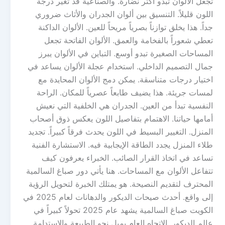
تجعل الألوان تبدو أكثر نضارة. والصناعية قد تغير درجة
اللون قليلاً. التنسيق بين ألوان الجدران والأثاث ضروري
جداً. هذا يخلق توازناً بصرياً مريحاً للعين. الألوان الداكنة
تعطي شعوراً بالفخامة والعمق. الألوان الفاتحة تجعل
المساحات الصغيرة تبدو أوسع. التباين في الألوان يبرز
جمال التصميم الداخلي. استخدام عجلة الألوان يساعد في
اختيار درجات متناسقة. يمكن دمج الألوان المحايدة مع
لمسات جريئة. هذا يضيف طابعاً عصرياً للمكان. الراحة
النفسية تبدأ من العين. الجدران هي الخلفية التي نعيش
أمامها حياتنا. الاهتمام بتفاصيل اللون يعكس ذوق أصحاب
المنزل. التغيير البسيط في اللون يحدث فرقاً كبيراً. تجديد
طلاء المنزل يجدد الطاقة الإيجابية فيه. الاستشارة الفنية
تساعد في اتخاذ القرار الصائب. الخبراء يعرفون كيف
تتفاعل الألوان مع المساحات. هنا يأتي دور صباغ السالمية
المحترف لتقديم النصيحة. هو يمتلك الخبرة لتحويل الرؤية
إلى واقع. أحدث صيحات الديكور والدهانات لعام 2025 في
الكويت صباغ السالمية يشهد عام 2025 تحولاً كبيراً في
عالم الديكور. الاتجاه العام يميل نحو الطبيعة والاستدامة.