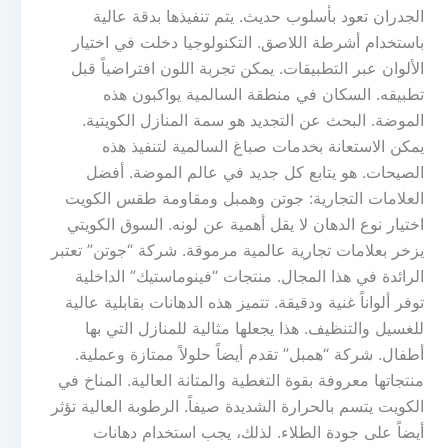
الجدران تعود بأسلوب حديث. يتم تنفيذها بدقة عالية
باستخدام أشرطة اللاصق. التكنولوجيا دخلت في اختيار
الألوان عبر التطبيقات. يمكن تجربة اللون افتراضياً قبل
تطبيقه. السكان في منطقة السالمية يواكبون هذه
الموضة. البحث عن التجديد هو سمة المنازل الكويتية.
يمكن الاستعانة بخدمات صباغ السالمية لتنفيذ هذه
الصيحات. هو يتابع كل جديد في عالم الموضة. أفضل
العلامات التجارية: جوتن وهمبل ومقاومة طقس الكويت
اختيار نوع الدهان لا يقل أهمية عن لونه. السوق الكويتي
يزخر بعلامات تجارية عالمية مرموقة. شركة “جوتن” تعتبر
الرائدة في هذا المجال. منتجات “فينوماستيك” الداخلية
توفر ألواناً غنية ودقيقة. تتميز هذه الدهانات بقابلية عالية
للغسيل والتنظيف. هذا يجعلها مثالية للمنازل التي بها
أطفال. شركة “همبل” تقدم أيضاً حلولاً ممتازة وعملية.
منتجاتها معروفة بقوة التغطية والمتانة العالية. المناخ في
الكويت يتسم بالحرارة الشديدة صيفاً. الرطوبة العالية تؤثر
أيضاً على جودة الطلاء. لذلك، يجب استخدام دهانات