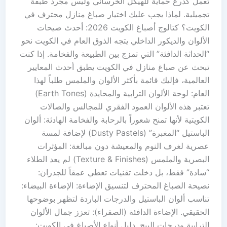
تعمل كدرع حماية للهيكل الخرساني وليس مجرد طبقة
تجميلية. لماذا يجب عليك اختيار صباغ منازل محترف في
الكويت؟ كتالوج أصباغ الكويت 2026: أحدث صيحات
الألوان والديكور الداخلي يتجه الذوق العام في الكويت نحو
“الحداثة الدافئة” التي تمزج بين الطبيعة والفخامة. إذا كنت
تبحث عن صباغ منازل في الكويت يطبق أحدث المعايير
العالمية، فإليك قائمة بأكثر الألوان والملمس طلباً لهذا
العام: لوحة الألوان الترابية والمحايدة (Earth Tones)
تعتبر هذه الألوان العمود الفقري للمجالس والصالات
الكويتية لأنها تمنح شعوراً بالرحابة والفخامة الهادئة: ألوان
الباستيل “المغبرة” (Dusty Pastels) لإضافة لمسة
عصرية لغرف النوم والمعيشة دون مبالغة: المؤثرات
البصرية والملمس (Texture & Finishes) لم يعد الطلاء
“سادة” فقط، بل دخلت تقنيات تعطي عمقاً للجدران:
نصيحة الصباغ المحترف لتنسيق الإضاءة: الإضاءة البيضاء:
تناسب ألوان الباستيل والدرجات الباردة لتظهر بوضوحها
الحقيقي. الإضاءة الدافئة (الصفراء): تعزز جمال الألوان
الترابية ودرجات البيج. دليل أنواع الأصباغ في الكويت: