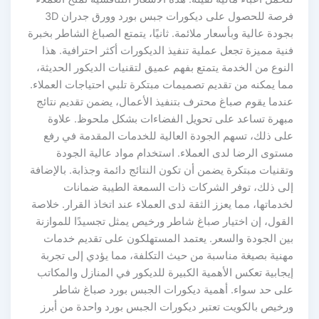
فرصة للحصول على ديكورات جبس بورد وورق جدران 3D
بجودة عالية وبأسعار ملائمة. ثانيًا، يتمتع الصباغ الشاطر بخبرة
فنية مميزة تجعل عملية تنفيذ الديكورات أكثر احترافية. هذا
النوع من الخدمة يتمتع بفهم عميق لتقنيات الديكور الحديثة،
مما يمكنه من تقديم تصميمات مبتكرة تلبي احتياجات العملاء.
عندما يقوم صباغ محترف بتنفيذ الأعمال، يضمن تقديم نتائج
مبهرة تساعد على تحويل الفضاءات بشكل ملحوظ. علاوة
على ذلك، تسهم الجودة العالية للخدمات المقدمة في رفع
مستوى الرضا لدى العملاء. استخدام مواد عالية الجودة
وتقنيات مبتكرة يضمن أن تكون النتائج دائمة وجذابة. بالإضافة
إلى ذلك، توفر الشركات ذات السمعة الطيبة ضمانات
لخدماتها، مما يعزز الثقة لدى العملاء عند اتخاذ القرار. خلاصة
القول، إن اختيار صباغ شاطر ورخيص يمثل تجسيدًا للموازنة
بين الجودة والسعر. يعتمد المستهلكون على تقديم خدمات
مهنية بصيغة مناسبة من حيث التكلفة، مما يؤدي إلى تجربة
إيجابية تعكس الأهمية الكبيرة للديكور في المنازل والمكاتب
على حد سواء. أهمية ديكورات الجبس بورد صباغ شاطر
ورخيص بالكويت تعتبر ديكورات الجبس بورد واحدة من أبرز