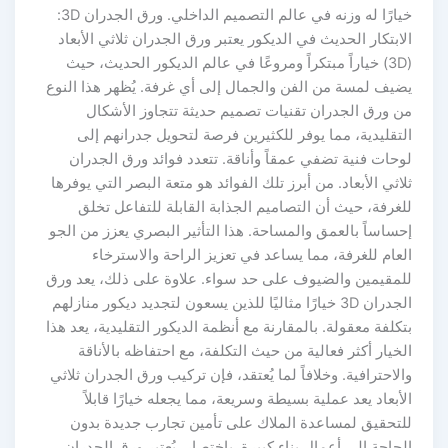
خيارًا له وزنه في عالم التصميم الداخلي. ورق الجدران 3D:
الابتكار الحديث في الديكور يعتبر ورق الجدران ثلاثي الأبعاد
(3D) خياراً مبتكراً ومروعًا في عالم الديكور الحديث، حيث
يضيف لمسة من الفن والجمال إلى أي غرفة. يُظهر هذا النوع
من ورق الجدران تقنيات تصميم حديثة تتجاوز الأشكال
التقليدية، مما يوفر للكثيرين فرصة لتحويل جدرانهم إلى
لوحات فنية تضفي عمقاً وأناقة. تتعدد فوائد ورق الجدران
ثلاثي الأبعاد. من أبرز تلك الفوائد هو متعة البصر التي يوفرها
للغرفة، حيث أن التصاميم الجذابة القابلة للتفاعل تخلق
إحساساً بالعمق والمساحة. هذا التأثير البصري يعزز من الجو
العام للغرفة، مما يساعد في تعزيز الراحة والاسترخاء
للمقيمين والضيوف على حد سواء. علاوة على ذلك، يعد ورق
الجدران 3D خيارًا مثاليًا للذين يسعون لتجديد ديكور منازلهم
بتكلفة معقولة. بالمقارنة مع أنظمة الديكور التقليدية، يعد هذا
الخيار أكثر فعالية من حيث التكلفة، مع احتفاظه بالأناقة
والاحترافية. وخلافاً لما يُعتقد، فإن تركيب ورق الجدران ثلاثي
الأبعاد يعد عملية بسيطة وسريعة، مما يجعله خيارًا قابلاً
للتحقيق لمساعدة الملاك على تأمين تجارب جديدة بدون
الحاجة إلى أعمال بناء كبيرة. باختصار، يُعتبر ورق الجدران