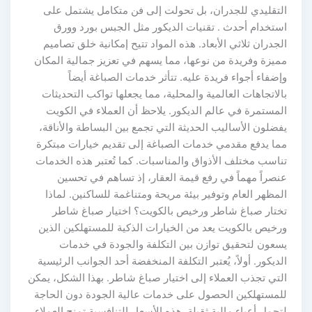
التقليدي للجدران، بل تحولت إلى فن متكامل يشتمل على
استخدام أحدث . تقنيات الديكور مثل الجبس بورد وورق
الجدران ثلاثي الأبعاد. هذه المواد تتيح إمكانية خلق تصاميم
مميزة وفريدة من نوعها، مما يسهم في تعزيز جمالية المكان
وإضفاء أجواء فريدة عليه. تتأثر خدمات الصباغة أيضاً
بالاتجاهات العالمية والمحلية، مما يجعلها تواكب التحديثات
المستمرة في عالم الديكور. يلاحظ أن العملاء في الكويت
يفضلون الأساليب الحديثة التي تجمع بين البساطة والأناقة،
مما يدفع مقدمي خدمات الصباغة إلى تقديم خيارات مبتكرة
تناسب مختلف الأذواق والمناسبات. كما تُعتبر هذه الخدمات
عنصراً مهماً في رفع قيمة العقار، إذ تساهم في تحسين
المظهر العام وتوفير بيئة مريحة ومتناغمة للساكنين. لماذا
تختار صباغ شاطر ورخيص بالكويت؟ اختيار صباغ شاطر
ورخيص بالكويت يعد من الخيارات الذكية للمستهلكين الذين
يسعون لتحقيق توازن بين التكلفة والجودة في خدمات
الديكور. أولاً، يُعتبر التكلفة المنخفضة أحد الجوانب الرئيسية
التي تجذب العملاء إلى اختيار صباغ شاطر. بهذا الشكل، يمكن
للمستهلكين الحصول على خدمات عالية الجودة دون الحاجة
لتحمل أعباء مالية ثقيلة. هذه الأسعار التنافسية تمنح العملاء