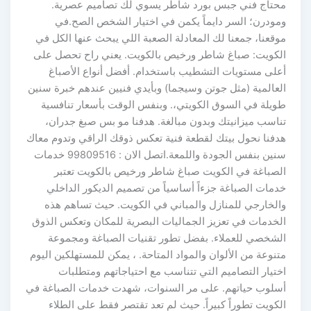
محتاج فني جبس بورد شاطر يسوي لك تصاميم عصرية.
ومودرن؛ السر دايماً يكمن في اختيار الشخص الصح.في
موقعنا، جمعنا لك المعادلة الصعبة اللي يبحث عنها الكل في
الكويت: صباغ شاطر ورخيص بالكويت. يعني راح تحصل على
أعلى مستويات التشطيب باستخدام. أفضل أنواع الأصباغ
العالمية (مثل جوتن وسيجما) وبأيدي فنيين عندهم خبرة سنين
طويلة في السوق الكويتي،. وبنفس الوقت بأسعار تنافسية
تناسب ميزانيتك وبدون مبالغة. هدفنا مو بس صبغ جدران،
هدفنا نحول بيتك لقطعة فنية تعكس ذوقك الراقي وتدوم معاك
سنين بنفس الجودة واللمعة.اتصل الان : 99809516 خدمات
الصباغة في الكويت صباغ شاطر ورخيص بالكويت تعتبر
خدمات الصباغة جزءاً أساسياً من تصميم الديكور الداخلي
والخارجي للمنازل والمباني في الكويت. حيث تساهم هذه
الخدمات في تعزيز الجماليات البصرية للمكان وتعكس الذوق
الشخصي للعملاء. بفضل تطور تقنيات الصباغة ومجموعة
متنوعة من الألوان والمواد المتاحة. ، يمكن للمستهلكين اليوم
اختيار التصاميم التي تتناسب مع احتياجاتهم ومتطلبات
أسلوب حياتهم. على مر السنوات، شهدت خدمات الصباغة في
الكويت تطوراً كبيراً. حيث لم تعد تقتصر فقط على الطلاء