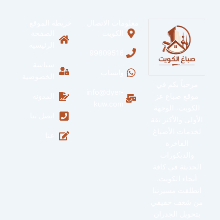
معلومات الاتصال
خريطة الموقع
الكويت
الصفحة
الرئيسية
99809516
سياسة
واتساب
الخصوصية
مرحباً بكم في
info@dyer-
موقع صباغ عز
المدونة
kuw.com
الكويت، الوجهة
اتصل بنا
الأولى والأكثر ثقة
لخدمات الأصباغ
عنا
الفاخرة
والديكورات
الحديثة في كافة
أنحاء الكويت.
انطلقت مسيرتنا
من شغف حقيقي
بتحويل الجدران