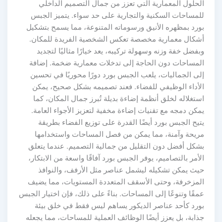
الحلول المعمارية التي تعزز من جمال التصميم الداخلي
للمساحات السكنية والتجارية على حد سواء. يتميز الجبس
بورد بمظهره الأنيق ورسوماته المتنوعة، مما يسمح بتشكيل
أشكال معمارية مخصصة تعكس الشخصية الفريدة للمكان.
وبفضل خفة وزنه وسهولة تركيبه، يعد خيارًا مثاليًا لتجديد
المساحات دون الحاجة إلى تدخلات معمارية ضخمة. إضافة
إلى الجماليات، يلعب الجبس بورد دورًا محوريًا في تحسين
الأداء الوظيفي للفضاء. فعند تصميمه بشكل صحيح، يمكن
استغلاله لخلق أنظمة إضاءة بديلة تُبرز جمال المكان، كما
يمكن دمجه مع تقنيات إضاءة مخفية لتعزيز الأجواء العامة.
يتيح الجبس بورد أيضًا القدرة على توزيع الفضاء بطريقة
مريحة وآمنة، مما يمكن من فصل المساحات واستخدامها
بشكل أفضل دون التقليل من جمالية التصميم. عندما يتعلق
الأمر بالتصاميم، يوفر الجبس بورد آفاقًا واسعة من الابتكار،
حيث يمكن تشكيله ليشمل عناصر مثل الأرفف، والنوافذ
المزخرفة، وحتى الأسقف المتعددة المستويات، مما يضيف
عمقًا وتنوعًا إلى المساحات. بناءً على ذلك، فإن اختيار الجبس
بورد كأحد عناصر الديكور يساهم ليس فقط في خلق بيئة
جذابة، بل يعزز أيضًا الوظائف العملية للمساحات، مما يجعله