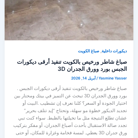
,
ديكورات داخلية
صباغ الكويت
صباغ شاطر ورخيص بالكويت تنفيذ أرقى ديكورات
الجبس بورد وورق الجدران 3D
Yasmine Yasser
/
أبريل 14, 2026
صباغ شاطر ورخيص بالكويت تنفيذ أرقى ديكورات الجبس .
بورد وورق الجدران 3D تبحث عن التميز في بيتك ومحتار بين
اختيار الجودة أو السعر؟ كلنا نعرف إن تشطيب .البيت أو
تجديد الديكور خطوة مو سهلة، وتحتاج “إيد تتلف بحرير”
عشان تطلع النتيجة مثل ما تخيلتها بالظبط. سواء كنت تبي
تجدد صالة الاستقبال بأحدث أصباغ الجدران، أو مفكر بتركيب
ورق جدران 3D يعطي. لمسة فخامة وغزارة للمكان، أو حتى