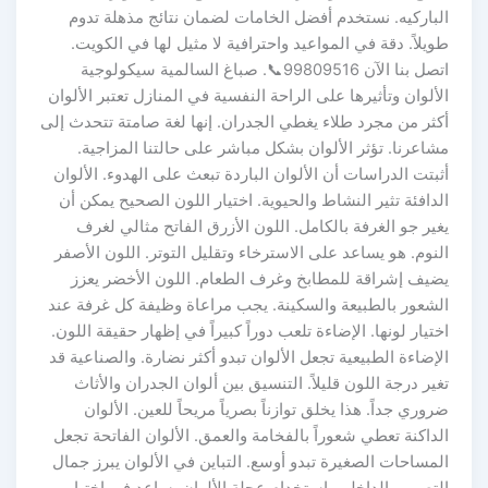
الباركيه. نستخدم أفضل الخامات لضمان نتائج مذهلة تدوم
طويلاً. دقة في المواعيد واحترافية لا مثيل لها في الكويت.
اتصل بنا الآن 99809516📞. صباغ السالمية سيكولوجية
الألوان وتأثيرها على الراحة النفسية في المنازل تعتبر الألوان
أكثر من مجرد طلاء يغطي الجدران. إنها لغة صامتة تتحدث إلى
مشاعرنا. تؤثر الألوان بشكل مباشر على حالتنا المزاجية.
أثبتت الدراسات أن الألوان الباردة تبعث على الهدوء. الألوان
الدافئة تثير النشاط والحيوية. اختيار اللون الصحيح يمكن أن
يغير جو الغرفة بالكامل. اللون الأزرق الفاتح مثالي لغرف
النوم. هو يساعد على الاسترخاء وتقليل التوتر. اللون الأصفر
يضيف إشراقة للمطابخ وغرف الطعام. اللون الأخضر يعزز
الشعور بالطبيعة والسكينة. يجب مراعاة وظيفة كل غرفة عند
اختيار لونها. الإضاءة تلعب دوراً كبيراً في إظهار حقيقة اللون.
الإضاءة الطبيعية تجعل الألوان تبدو أكثر نضارة. والصناعية قد
تغير درجة اللون قليلاً. التنسيق بين ألوان الجدران والأثاث
ضروري جداً. هذا يخلق توازناً بصرياً مريحاً للعين. الألوان
الداكنة تعطي شعوراً بالفخامة والعمق. الألوان الفاتحة تجعل
المساحات الصغيرة تبدو أوسع. التباين في الألوان يبرز جمال
التصميم الداخلي. استخدام عجلة الألوان يساعد في اختيار