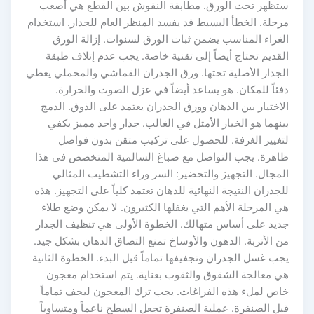
ستظهر تحت الورق. مطابقة النقوش بين القطع هي أصعب
مرحلة. الخطأ البسيط قد يفسد المنظر العام للجدار. استخدام
الغراء المناسب يضمن ثبات الورق لسنوات. إزالة الورق
القديم تحتاج أيضاً إلى تقنية خاصة. يجب عدم إتلاف طبقة
الجدار الأصلية تحتها. ورق الجدران القماشي والمخملي يعطي
دفئاً للمكان. هو يساعد أيضاً في عزل الصوت والحرارة.
الاختيار بين الدهان وورق الجدران يعتمد على الذوق. الدمج
بينهما هو الخيار الأمثل في الغالب. جدار واحد مميز يكفي
لتغيير الغرفة. للحصول على تركيب متقن بدون فواصل
ظاهرة. يجب التواصل مع صباغ السالمية المتخصص في هذا
المجال. التجهيز والتحضير: السر وراء التشطيب المثالي
للجدران النتيجة النهائية للدهان تعتمد كلياً على التجهيز. هذه
هي المرحلة الأهم التي يغفلها الكثيرون. لا يمكن وضع طلاء
جديد على أساس متهالك. الخطوة الأولى هي تنظيف الجدار
من الأتربة. الدهون والأوساخ تمنع التصاق الدهان بشكل جيد.
يجب غسل الجدران وتجفيفها تماماً قبل البدء. الخطوة الثانية
هي معالجة الشقوق والثقوب بعناية. يتم استخدام معجون
خاص لملء هذه الفراغات. يجب ترك المعجون ليجف تماماً
قبل الصنفرة. عملية الصنفرة تجعل السطح ناعماً ومتساوياً