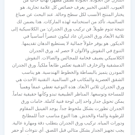
العيوب. الفني الخبير يعرف خصائص كل علامة تجارية. هو
يختار المنتج الأنسب لكل سطح وحالة. عند البحث عن صباغ
السالمية، تأكد من استخدامه لهذه الماركات. هذا يضمن لك
نتيجة تدوم طويلاً. فن تركيب ورق الجدران: من الكلاسيكية إلى
ثلاثية الأبعاد ورق الجدران عاد ليكون عنصراً أساسياً في
الديكور. هو يوفر حلولاً جمالية لا يستطيع الدهان تقديمها.
التنوع في النقوش والألوان لا حصر له. ورق الجدران
الكلاسيكي يضيف فخامة للمجالس والصالات. النقوش
الدمشقية والزخارف الذهبية تعكس طابعاً ملكياً. ورق الجدران
المودرن يتميز بالبساطة والخطوط الهندسية. هو يناسب
الشقق العصرية والمكاتب في السالمية. التقنية الأحدث هي
ورق الجدران ثلاثي الأبعاد. هذه النوعية تعطي عمقاً وهمياً
للمساحة وتوسعها. المناظر الطبيعية تبدو وكأنها حقيقية تماماً.
يمكن تحويل جدار واحد إلى لوحة فنية كاملة. خامات ورق
الجدران تطورت بشكل ملحوظ جداً. يوجد الفينيل المقاوم
للرطوبة والماء والخدش. هذا النوع مناسب جداً للمطابخ
ودورات المياه. تركيب ورق الجدران يتطلب دقة ومهارة عالية.
يجب تجهيز الجدار بشكل مثالي قبل اللصق. أي نتوءات أو حفر