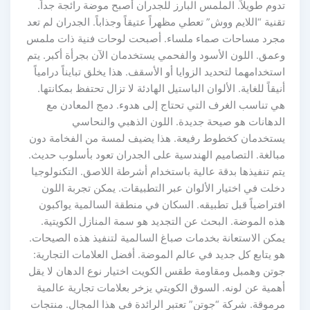
تدوم طويلاً. الملمس البارز للجدران أصبح موضة رائجة جداً.
تقنية “اللايم ووش” تعطي مظهراً عتيقاً وجذاباً. الجدران لم تعد
مجرد مساحات صماء ملساء. أصبحت لوحات فنية ذات ملمس
وعمق. اللون الأسود والفحمي يستخدمان الآن بجرأة أكبر. يتم
استخدامهما لتحديد الزوايا أو الأسقف. هذا يخلق تبايناً درامياً
أنيقاً للغاية. الألوان الباستيل الهادئة لا تزال تحتفظ بمكانتها.
هي تناسب الغرف التي تحتاج إلى هدوء. دمج المعادن مع
الدهانات هو صيحة جديدة. اللون الذهبي والنحاسي
يستخدمان كخطوط رفيعة. هذا يضيف لمسة من الفخامة دون
مبالغة. التصاميم الهندسية على الجدران تعود بأسلوب حديث.
يتم تنفيذها بدقة عالية باستخدام أشرطة اللاصق. التكنولوجيا
دخلت في اختيار الألوان عبر التطبيقات. يمكن تجربة اللون
افتراضياً قبل تطبيقه. السكان في منطقة السالمية يواكبون
هذه الموضة. البحث عن التجديد هو سمة المنازل الكويتية.
يمكن الاستعانة بخدمات صباغ السالمية لتنفيذ هذه الصيحات.
هو يتابع كل جديد في عالم الموضة. أفضل العلامات التجارية:
جوتن وهمبل ومقاومة طقس الكويت اختيار نوع الدهان لا يقل
أهمية عن لونه. السوق الكويتي يزخر بعلامات تجارية عالمية
مرموقة. شركة “جوتن” تعتبر الرائدة في هذا المجال. منتجات