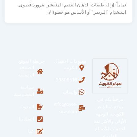
تماماً. إزالة طبقات الدهان القديم المتقشر ضرورة قصوى.
استخدام “البريمر” أو الأساس هو خطوة لا
معلومات الاتصال
خريطة الموقع
الكويت
الصفحة
الرئيسية
99809516
سياسة
واتساب
الخصوصية
مرحباً بكم في
info@dyer-
موقع صباغ عز
المدونة
kuw.com
الكويت، الوجهة
اتصل بنا
الأولى والأكثر ثقة
لخدمات الأصباغ
عنا
الفاخرة