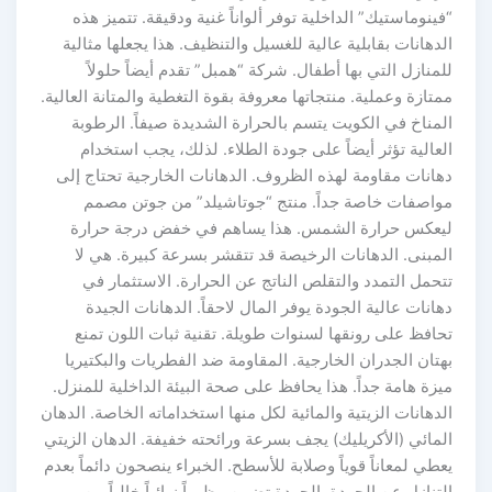
“فينوماستيك” الداخلية توفر ألواناً غنية ودقيقة. تتميز هذه
الدهانات بقابلية عالية للغسيل والتنظيف. هذا يجعلها مثالية
للمنازل التي بها أطفال. شركة “همبل” تقدم أيضاً حلولاً
ممتازة وعملية. منتجاتها معروفة بقوة التغطية والمتانة العالية.
المناخ في الكويت يتسم بالحرارة الشديدة صيفاً. الرطوبة
العالية تؤثر أيضاً على جودة الطلاء. لذلك، يجب استخدام
دهانات مقاومة لهذه الظروف. الدهانات الخارجية تحتاج إلى
مواصفات خاصة جداً. منتج “جوتاشيلد” من جوتن مصمم
ليعكس حرارة الشمس. هذا يساهم في خفض درجة حرارة
المبنى. الدهانات الرخيصة قد تتقشر بسرعة كبيرة. هي لا
تتحمل التمدد والتقلص الناتج عن الحرارة. الاستثمار في
دهانات عالية الجودة يوفر المال لاحقاً. الدهانات الجيدة
تحافظ على رونقها لسنوات طويلة. تقنية ثبات اللون تمنع
بهتان الجدران الخارجية. المقاومة ضد الفطريات والبكتيريا
ميزة هامة جداً. هذا يحافظ على صحة البيئة الداخلية للمنزل.
الدهانات الزيتية والمائية لكل منها استخداماته الخاصة. الدهان
المائي (الأكريليك) يجف بسرعة ورائحته خفيفة. الدهان الزيتي
يعطي لمعاناً قوياً وصلابة للأسطح. الخبراء ينصحون دائماً بعدم
التنازل عن الجودة. الجودة تضمن مظهراً نهائياً خالياً من