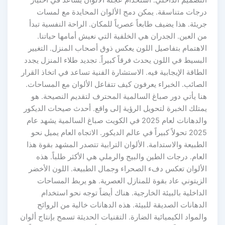
درجات متناسقة. يمكن دمج الألوان المحايدة مع لمسات
جريئة. هذا يضيف طابعاً عصرياً للمكان. الراحة النفسية تبدأ
من العين. الجدران هي الخلفية التي نعيش أمامها حياتنا.
الاهتمام بتفاصيل اللون يعكس ذوق أصحاب المنزل. التغيير
البسيط في اللون يحدث فرقاً كبيراً. تجديد طلاء المنزل يجدد
الطاقة الإيجابية فيه. الاستشارة الفنية تساعد في اتخاذ القرار
الصائب. الخبراء يعرفون كيف تتفاعل الألوان مع المساحات.
هنا يأتي دور صباغ السالمية المحترف لتقديم النصيحة. هو
يمتلك الخبرة لتحويل الرؤية إلى واقع. أحدث صيحات الديكور
والدهانات لعام 2025 في الكويت صباغ السالمية يشهد عام
2025 تحولاً كبيراً في عالم الديكور. الاتجاه العام يميل نحو
الطبيعة والاستدامة. الألوان الترابية تتصدر المشهد بقوة هذا
العام. درجات الطين والبيج والرملي هي الأكثر طلباً. هذه
الألوان تعكس دفء الصحراء وجمال الطبيعة. اللون الأخضر
الزيتوني عاد بقوة للمنازل العصرية. هو يربط المساحات
الداخلية بالبيئة الخارجية. هناك أيضاً توجه نحو استخدام
الدهانات الصديقة للبيئة. هذه الدهانات خالية من الروائح
والمواد الكيميائية الضارة. التقنيات الحديثة تسمح بإنتاج ألوان