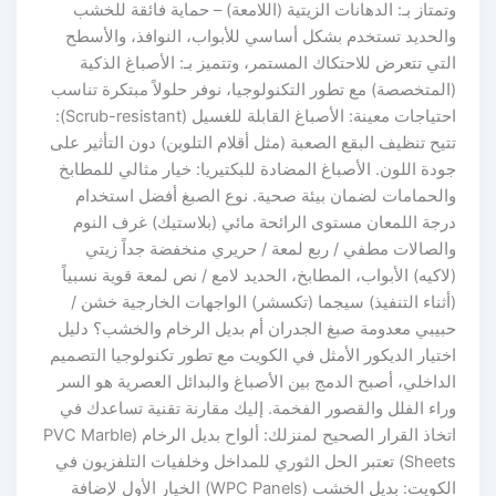
وتمتاز بـ: الدهانات الزيتية (اللامعة) – حماية فائقة للخشب
والحديد تستخدم بشكل أساسي للأبواب، النوافذ، والأسطح
التي تتعرض للاحتكاك المستمر، وتتميز بـ: الأصباغ الذكية
(المتخصصة) مع تطور التكنولوجيا، نوفر حلولاً مبتكرة تناسب
احتياجات معينة: الأصباغ القابلة للغسيل (Scrub-resistant):
تتيح تنظيف البقع الصعبة (مثل أقلام التلوين) دون التأثير على
جودة اللون. الأصباغ المضادة للبكتيريا: خيار مثالي للمطابخ
والحمامات لضمان بيئة صحية. نوع الصبغ أفضل استخدام
درجة اللمعان مستوى الرائحة مائي (بلاستيك) غرف النوم
والصالات مطفي / ربع لمعة / حريري منخفضة جداً زيتي
(لاكيه) الأبواب، المطابخ، الحديد لامع / نص لمعة قوية نسبياً
(أثناء التنفيذ) سيجما (تكسشر) الواجهات الخارجية خشن /
حبيبي معدومة صبغ الجدران أم بديل الرخام والخشب؟ دليل
اختيار الديكور الأمثل في الكويت مع تطور تكنولوجيا التصميم
الداخلي، أصبح الدمج بين الأصباغ والبدائل العصرية هو السر
وراء الفلل والقصور الفخمة. إليك مقارنة تقنية تساعدك في
اتخاذ القرار الصحيح لمنزلك: ألواح بديل الرخام (PVC Marble
Sheets) تعتبر الحل الثوري للمداخل وخلفيات التلفزيون في
الكويت: بديل الخشب (WPC Panels) الخيار الأول لإضافة