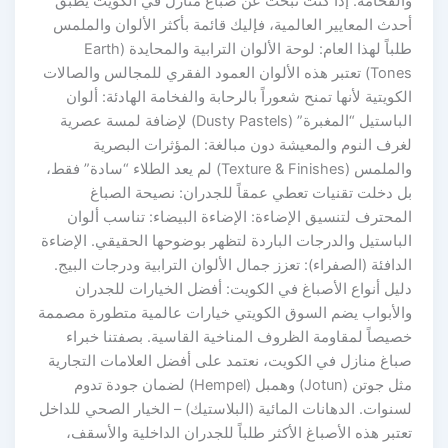
والفخامة. إذا كنت تبحث عن صباغ منازل في الكويت يطبق
أحدث المعايير العالمية، فإليك قائمة بأكثر الألوان والملمس
طلباً لهذا العام: لوحة الألوان الترابية والمحايدة (Earth
Tones) تعتبر هذه الألوان العمود الفقري للمجالس والصالات
الكويتية لأنها تمنح شعوراً بالرحابة والفخامة الهادئة: ألوان
الباستيل “المغبرة” (Dusty Pastels) لإضافة لمسة عصرية
لغرف النوم والمعيشة دون مبالغة: المؤثرات البصرية
والملمس (Texture & Finishes) لم يعد الطلاء “سادة” فقط،
بل دخلت تقنيات تعطي عمقاً للجدران: نصيحة الصباغ
المحترف لتنسيق الإضاءة: الإضاءة البيضاء: تناسب ألوان
الباستيل والدرجات الباردة لتظهر بوضوحها الحقيقي. الإضاءة
الدافئة (الصفراء): تعزز جمال الألوان الترابية ودرجات البيج.
دليل أنواع الأصباغ في الكويت: أفضل الخيارات للجدران
والأبواب يضم السوق الكويتي خيارات عالمية متطورة مصممة
خصيصاً لمقاومة الظروف المناخية القاسية. بصفتنا خبراء
صباغ منازل في الكويت، نعتمد على أفضل العلامات التجارية
مثل جوتن (Jotun) وهمبل (Hempel) لضمان جودة تدوم
لسنوات. الدهانات المائية (البلاستيك) – الخيار الصحي للداخل
تعتبر هذه الأصباغ الأكثر طلباً للجدران الداخلية والأسقف،