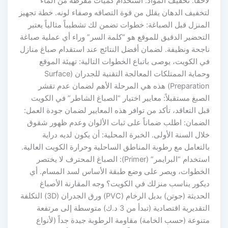
لاحقاً. تخفيف المواد: استخدام كميات مفرطة من الماء
لتخفيف الدهان يقلل من قوة التصاقه وصفاء لونه. خطة تجهيز
المنزل قبل الصباغة: خطوات تضمن لك تشطيباً مثالياً يعتبر
التحضير الدقيق للموقع هو “كلمة السر” وراء أي عملية صباغة
ناجحة ونظيفة. لضمان أفضل النتائج عند استقدام صباغ منازل
في الكويت، يوصى باتباع الخطوات التالية: تهيئة الموقع
وحماية الممتلكات المعالجة التقنية للجدران (Surface
Preparation) هذه هي المرحلة الأهم لضمان عدم تقشر
الصبغ مستقبلاً: معايير اختيار “الصباغ الشاطر” في الكويت
قبل التعاقد، تأكد من توافر هذه المعايير لضمان جودة العمل:
الضمان: اطلب ضماناً على ثبات الألوان وعدم ظهور شقوق
خلال السنة الأولى. الخبرة المحلية: أن يكون لديه دراية
بالتعامل مع رطوبة المناطق الساحلية وحرارة الكويت العالية.
استخدام “البرايمر” (Primer): الصباغ المحترف لا يختصر
الخطوات، ويصر على وضع طبقة الأساس لسد المسام. أي
ديكور يناسب منزلك في الكويت؟ وجه المقارنة الأصباغ
الحديثة (جوتن) بديل الرخام (PVC) ورق الجدران (3D) التكلفة
التقديرية اقتصادية (تبدأ من 3 د.ك) متوسطة إلى مرتفعة
متنوعة (حسب الخامة) مقاومة الرطوبة جيدة جداً (لأنواع