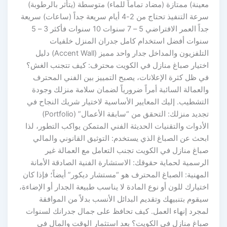
معينة) ممتازة (مضاد تماماً للماء) متوسطة (يتأثر بالرطوبة)
سرعة التنفيذ تحتاج من 2-4 أيام سريعة جداً (ساعات) سريعة
جداً العمر الافتراضي 5 – 7 سنوات 10 سنوات فأكثر 3 – 5
سنوات أفضل استخدام كامل جدران المنزل خلفيات
التلفزيون والمداخل جدار واحد مميز (Accent Wall) دليل
اختيار صباغ منازل في الكويت محترف: كيف تتجنب الغش؟
في ظل كثرة الإعلانات، يصبح التمييز بين الفني المحترف
والعمالة السائبة أمراً ضرورياً لضمان سلامة منزلك وجودة
التشطيب. إليك المعايير الأساسية لاختيار شريك النجاح في
تجديد منزلك: التحقق من “سابقة الأعمال” (Portfolio)
الأدوات والتقنيات الحديثة الفني المتمكن يواكب التطور، لذا
ابحث عن الصباغ الذي يستخدم: التوثيق القانوني والمالي
صباغ منازل في الكويت تجنب التعامل مع العمالة غير
الرسمية لحماية حقوقك: الاستشارة الفنية الصادقة الأمانة
المهنية: الصباغ المحترف هو “مستشار ديكور” أيضاً؛ فإذا كان
اختيارك للون أو نوع المادة لا يناسب طبيعة الجدار أو الإضاءة،
سيقوم بتنبيهك وتقديم البدائل الأنسب بدلاً من الموافقة
لمجرد إنهاء العمل. كيف تحافظ على جمال جدرانك لسنوات
صباغ منازل في الكويت؟ بعد استثمار الوقت والمال في