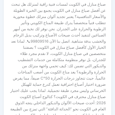
صباغ منازل في الكويت لمسات فنية راقية لمنزلك هل تبحث
عن أفضل صباغ منازل في الكويت يجمع بين الخبرة الطويلة
والأسعار التنافسية؟ يعتبر تجديد ألوان منزلك خطوة محورية
تتطلب فنياً متخصصاً يدرك طبيعة المناخ الكويتي وتأثير
الرطوبة والحرارة على الجدران. نحن نوفر لك نخبة من أمهر
الصباغين لتنفيذ أحدث صيحات الأصباغ وتركيب بديل الرخام
والخشب بدقة متناهية. اتصل بنا الآن 99809516📞. لماذا نعد
الخيار الأول كأفضل صباغ منازل في الكويت ؟ بصفتنا
متخصصين في صباغ منازل الكويت، لا نقدم مجرد طلاء
للجدران، بل نوفر منظومة متكاملة من خدمات التشطيب
والديكور التي تضمن لك: كيف تحمي واجهة منزلك من
الحرارة والرطوبة؟ يعد مناخ الكويت من أصعب المناخات
عالمياً، حيث تتجاوز درجات الحرارة 50°C صيفاً، مما يفرض
ضرورة اختيار أصباغ احترافية تعمل كدرع حماية للهيكل
الخرساني وليس مجرد طبقة تجميلية. لماذا يجب عليك اختيار
صباغ منازل محترف في الكويت؟ كتالوج أصباغ الكويت
2026: أحدث صيحات الألوان والديكور الداخلي يتجه الذوق
العام في الكويت نحو “الحداثة الدافئة” التي تمزج بين الطبيعة