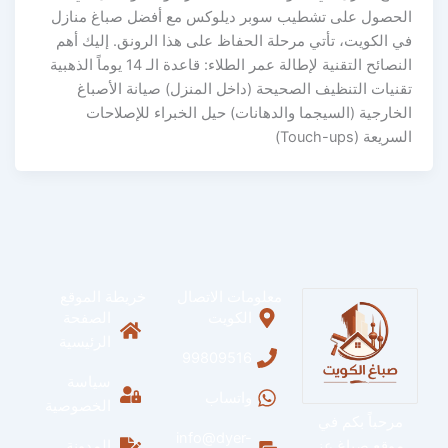
الحصول على تشطيب سوبر ديلوكس مع أفضل صباغ منازل
في الكويت، تأتي مرحلة الحفاظ على هذا الرونق. إليك أهم
النصائح التقنية لإطالة عمر الطلاء: قاعدة الـ 14 يوماً الذهبية
تقنيات التنظيف الصحيحة (داخل المنزل) صيانة الأصباغ
الخارجية (السيجما والدهانات) حيل الخبراء للإصلاحات
السريعة (Touch-ups)
معلومات الاتصال
خريطة الموقع
الكويت
الصفحة
الرئيسية
99809516
سياسة
واتساب
الخصوصية
مرحباً بكم في
info@dyer-
موقع صباغ عز
المدونة