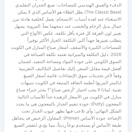
الدفء والعمق الهندسي للمساحات: صبغ الجدران التقليدي
(The Classic Base) يظل الطلاء هو الأساس الذي لا يمكن
الاستغناء عنه لعدة أسباب: الانسجام: يعمل كخلفية هادئة تبرز
جمال بديل الرخام والخشب عند دمجهما معاً. المرونة: يسهل
تغيير لون الغرفة كل فترة بأقل تكلفة، عكس الألواح التي
يتطلب تغييرها جهداً أكبر. التكلفة: الخيار الأكثر توفيراً
للمساحات الكبيرة والأسقف. أسعار صباغ المنازل في الكويت
2026: دليل التكلفة والميزانية تعتمد تكلفة الصباغة في
السوق الكويتي على جودة المواد ومساحة التنفيذ. لضمان
أفضل قيمة مقابل السعر، إليك تفاصيل التكاليف التقريبية
وفقاً لآخر تحديثات سوق الإنشاءات: قائمة أسعار الصبغ
(بالمتر المربع) أنظمة التعاقد المتبعة في الكويت تنبيهات
تقنية: لماذا لا يجب اختيار “أرخص صباغ”؟ يحذر خبراء صباغ
منازل في الكويت من الأسعار الزهيدة جداً للأسباب التالية:
المعجون (Putty): جودة تنعيم الجدار بالمعجون هي ما يحدد
الشكل النهائي؛ وأي تلاعب فيها يظهر عيوب الجدار تحت
الإضاءة. جودة الأساس (Primer): المقاول الرخيص قد يتجاهل
طبقة الأساس أو يستخدم نوعاً رديئاً، مما يؤدي لتقشر الصبغ