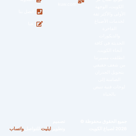
kuw.com
الكويت، الوجهة
اتصل بنا
الأولى والأكثر ثقة
لخدمات الأصباغ
عنا
الفاخرة
والديكورات
الحديثة في كافة
أنحاء الكويت.
انطلقت مسيرتنا
من شغف حقيقي
بتحويل الجدران
الصامتة إلى
لوحات فنية تنبض
بالحياة
جميع الحقوق محفوظة ©
تصميم
2026 لصباغ الكويت
وتطوير
ايليت
للتواصل
واتساب