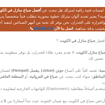
لمسات فنية راقية لمنزلك هل تبحث عن
أفضل صباغ منازل في الكو
فسية؟ يعتبر تجديد ألوان منزلك خطوة محورية تتطلب فنياً متخصصاً يدر
 والحرارة على الجدران. نحن نوفر لك نخبة من أمهر الصباغين لتنفيذ 
لخشب بدقة متناهية.
اتصل بنا الآن
99809516
📞.
كأفضل
صباغ منازل في الكويت
؟
باغ منازل الكويت
، لا نقدم مجرد طلاء للجدران، بل نوفر منظومة م
 تضمن لك:
ية:
نعتمد كلياً على أصباغ
جوتن (Jotun)
و
همبل (Hempel)
لضمان ث
لمناطق:
سواء كنت تبحث عن
صباغ في الفروانية
، أو
المنطقة العاشر
ت.
نستخدم أصباغاً مطاطية (Elastomeric) للواجهات الخار
رخص صباغ في الكويت مع ضمان الجودة، حيث تبدأ أسعارنا من
3 د.ك للمتر