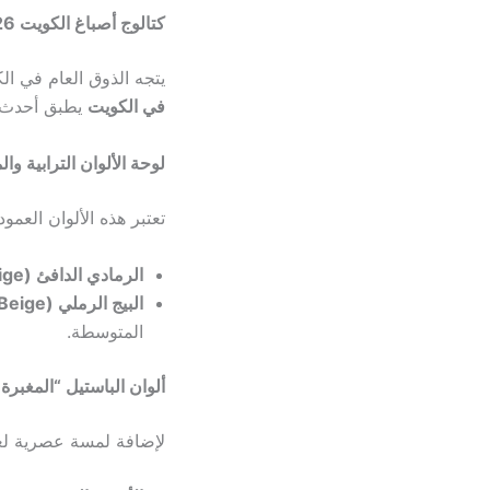
كتالوج أصباغ الكويت 2026: أحدث صيحات الألوان والديكور الداخلي
يتجه الذوق العام في ال
في الكويت
يطبق أحدث الم
لوحة الألوان الترابية والمحايدة (s
تعتبر هذه الألوان العمود
الرمادي الدافئ (Greige):
البيج الرملي (Sand Beige):
المتوسطة.
ألوان الباستيل “المغبرة” (ty Pastels
لإضافة لمسة عصرية لغر