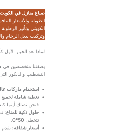
صباغ منازل في الكويت
الطويلة والأسعار التنا
الكويتي وتأثير الرطوبة
وتركيب بديل الرخام وا
لماذا نعد الخيار الأول 
بصفتنا متخصصين في
ص
التشطيب والديكور التي
استخدام ماركات عالم
تغطية شاملة لجميع ا
فنحن نصلك أينما كن
حلول ذكية للمناخ:
تتخطى
50°C
.
أسعار شفافة:
نقدم أ