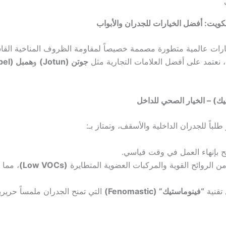
لكويت: أفضل الخيارات للجدران والأبواب
رات عالمية متطورة مصممة خصيصاً لمقاومة الظروف المناخية القاسي
، نعتمد على أفضل العلامات التجارية مثل
جوتن (Jotun)
و
همبل (Hempel)
تيك) – الخيار الصحي للداخل
 طلباً للجدران الداخلية والأسقف، وتمتاز بـ:
بإنهاء العمل في وقت قياسي.
ن الروائح القوية والمركبات العضوية المتطايرة
(Low VOCs)
، مما 
تقنية
“فينوماستيك” (Fenomastic)
التي تمنح الجدران ملمساً حريري