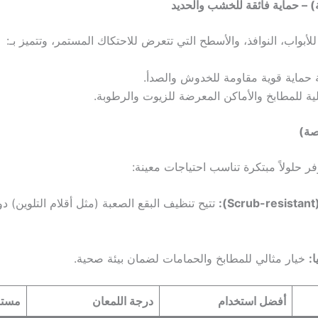
عة) – حماية فائقة للخشب والحديد
واب، النوافذ، والأسطح التي تتعرض للاحتكاك المستمر، وتتميز بـ:
ماية قوية مقاومة للخدوش والصدأ.
ية للمطابخ والأماكن المعرضة للزيوت والرطوبة.
صة)
فر حلولاً مبتكرة تناسب احتياجات معينة:
:
تتيح تنظيف البقع الصعبة (مثل أقلام التلوين) دو
ا:
خيار مثالي للمطابخ والحمامات لضمان بيئة صحية.
أفضل استخدام
درجة اللمعان
مستو