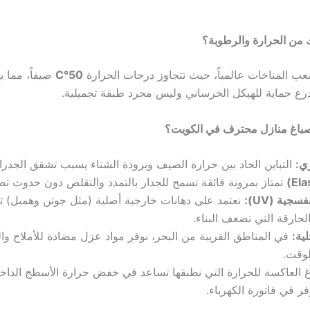
من الحرارة والرطوبة؟
عب المناخات عالمياً، حيث تتجاوز درجات الحرارة
50°C
صيفاً، مما 
ع حماية للهيكل الخرساني وليس مجرد طبقة تجميلية.
 صباغ منازل محترف في الكويت؟
ري:
التباين الحاد بين حرارة الصيف وبرودة الشتاء يسبب تشقق الجدرا
تمتاز بمرونة فائقة تسمح للجدار بالتمدد والتقلص دون حدوث ت
جية (UV):
نعتمد على دهانات خارجية أصلية (مثل جوتن وهمبل) تقا
لحارقة التي تضعف البناء.
ية:
في المناطق القريبة من البحر، نوفر مواد عزل مضادة للأملاح و
لوقت.
 العاكسة للحرارة التي نطبقها تساعد في خفض حرارة الأسطح الداخل
ر في فاتورة الكهرباء.