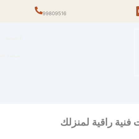
99809516
الرئيسية
سياسة الخ
فنية راقية لمنزلك