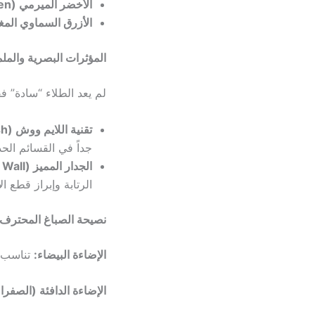
الأخضر الميرمي (Sage Green):
الأزرق السماوي المغ
المؤثرات البصرية والملمس ( & Finishes
لم يعد الطلاء “سادة” ف
تقنية اللايم ووش (Limewash):
جداً في القسائم الحد
الجدار المميز (Accent Wall):
الرتابة وإبراز قطع ال
نصيحة الصباغ المحترف 
الإضاءة البيضاء:
تناسب أ
الإضاءة الدافئة (الصفراء