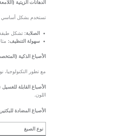
الدهانات الزيتية (اللام
تستخدم بشكل أساسي للأب
الصلابة:
تشكل طبقة ح
سهولة التنظيف:
مثال
الأصباغ الذكية (المتخص
مع تطور التكنولوجيا، نو
الأصباغ القابلة للغسيل (Scrub-resistant)
اللون.
الأصباغ المضادة للبكتيري
نوع الصبغ