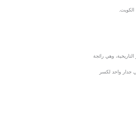
الكويت.
قاً (Rustic) يشبه القصور التاريخية، وهي رائجة
جدار واحد لكسر